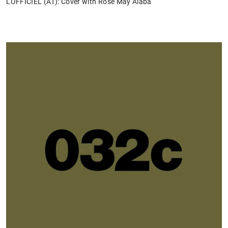
L'OFFICIEL (AT): Cover with Rose May Alaba