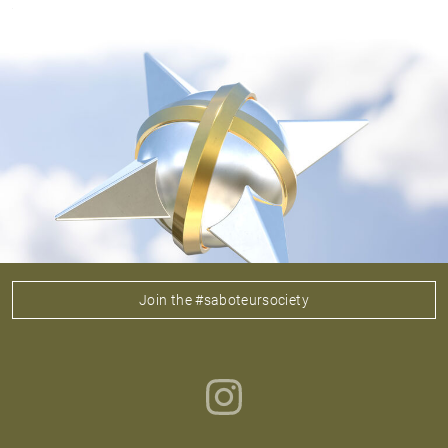
Join the #saboteursociety