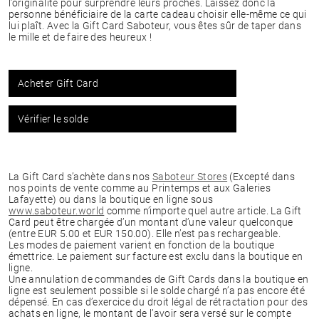
l’originalité pour surprendre leurs proches. Laissez donc la
personne bénéficiaire de la carte cadeau choisir elle-même ce qui
lui plaît. Avec la Gift Card Saboteur, vous êtes sûr de taper dans
le mille et de faire des heureux !
Acheter Gift Card
Vérifier le solde
La Gift Card s’achète dans nos
Saboteur Stores
(Excepté dans
nos points de vente comme au Printemps et aux Galeries
Lafayette) ou dans la boutique en ligne sous
www.saboteur.world
comme n’importe quel autre article. La Gift
Card peut être chargée d’un montant d’une valeur quelconque
(entre EUR 5.00 et EUR 150.00). Elle n’est pas rechargeable.
Les modes de paiement varient en fonction de la boutique
émettrice. Le paiement sur facture est exclu dans la boutique en
ligne.
Une annulation de commandes de Gift Cards dans la boutique en
ligne est seulement possible si le solde chargé n’a pas encore été
dépensé. En cas d’exercice du droit légal de rétractation pour des
achats en ligne, le montant de l’avoir sera versé sur le compte