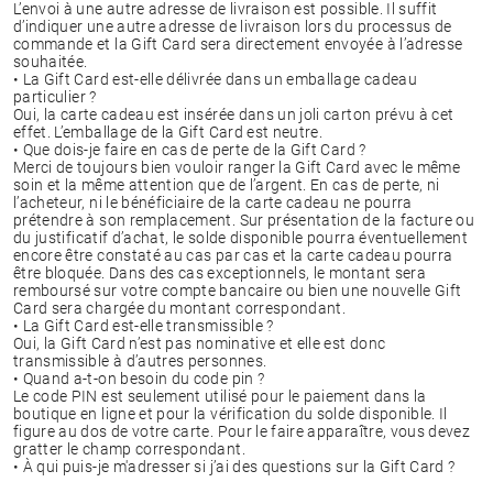
L’envoi à une autre adresse de livraison est possible. Il suffit
d’indiquer une autre adresse de livraison lors du processus de
commande et la Gift Card sera directement envoyée à l’adresse
souhaitée.
• La Gift Card est-elle délivrée dans un emballage cadeau
particulier ?
Oui, la carte cadeau est insérée dans un joli carton prévu à cet
effet. L’emballage de la Gift Card est neutre.
• Que dois-je faire en cas de perte de la Gift Card ?
Merci de toujours bien vouloir ranger la Gift Card avec le même
soin et la même attention que de l’argent. En cas de perte, ni
l’acheteur, ni le bénéficiaire de la carte cadeau ne pourra
prétendre à son remplacement. Sur présentation de la facture ou
du justificatif d’achat, le solde disponible pourra éventuellement
encore être constaté au cas par cas et la carte cadeau pourra
être bloquée. Dans des cas exceptionnels, le montant sera
remboursé sur votre compte bancaire ou bien une nouvelle Gift
Card sera chargée du montant correspondant.
• La Gift Card est-elle transmissible ?
Oui, la Gift Card n’est pas nominative et elle est donc
transmissible à d’autres personnes.
• Quand a-t-on besoin du code pin ?
Le code PIN est seulement utilisé pour le paiement dans la
boutique en ligne et pour la vérification du solde disponible. Il
figure au dos de votre carte. Pour le faire apparaître, vous devez
gratter le champ correspondant.
• À qui puis-je m'adresser si j’ai des questions sur la Gift Card ?