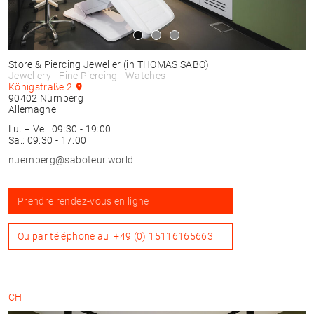
Store & Piercing Jeweller
(in THOMAS SABO)
Jewellery - Fine Piercing - Watches
Königstraße 2
90402
Nürnberg
Allemagne
Lu. – Ve.: 09:30 - 19:00
Sa.: 09:30 - 17:00
nuernberg@saboteur.world
Prendre rendez-vous en ligne
Ou par téléphone au
+49 (0) 15116165663
CH