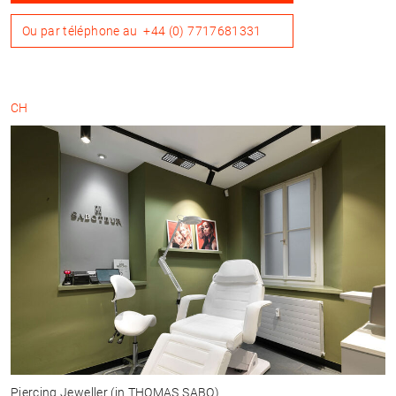
Ou par téléphone au
+44 (0) 7717681331
CH
Piercing Jeweller
(in THOMAS SABO)