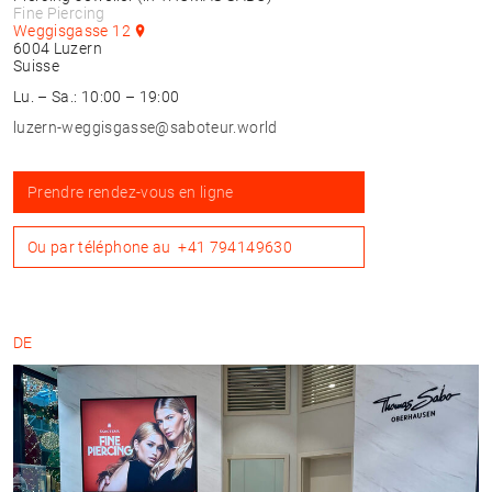
Fine Piercing
Weggisgasse 12
6004
Luzern
Suisse
Lu. – Sa.: 10:00 – 19:00
luzern-weggisgasse@saboteur.world
Prendre rendez-vous en ligne
Ou par téléphone au
+41 794149630
DE