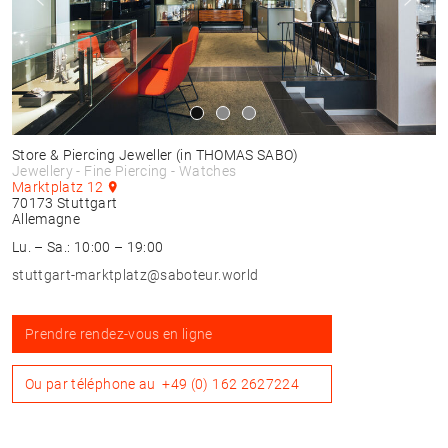
Store & Piercing Jeweller
(in THOMAS SABO)
Jewellery - Fine Piercing - Watches
Marktplatz 12
70173
Stuttgart
Allemagne
Lu. – Sa.: 10:00 – 19:00
stuttgart-marktplatz@saboteur.world
Prendre rendez-vous en ligne
Ou par téléphone au
+49 (0) 162 2627224