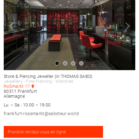
Store & Piercing Jeweller
(in THOMAS SABO)
Jewellery - Fine Piercing - Watches
Roßmarkt 17
60311
Frankfurt
Allemagne
Lu. – Sa.: 10:00 – 19:00
frankfurt-rossmarkt@saboteur.world
Prendre rendez-vous en ligne