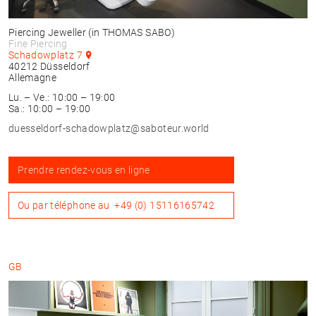
Piercing Jeweller
(in THOMAS SABO)
Fine Piercing
Schadowplatz 7
40212
Düsseldorf
Allemagne
Lu. – Ve.: 10:00 – 19:00
Sa.: 10:00 – 19:00
duesseldorf-schadowplatz@saboteur.world
Prendre rendez-vous en ligne
Ou par téléphone au
+49 (0) 15116165742
GB