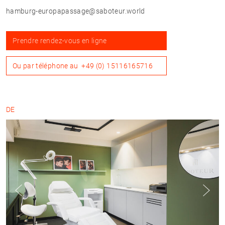
hamburg-europapassage@saboteur.world
Prendre rendez-vous en ligne
Ou par téléphone au
+49 (0) 15116165716
DE