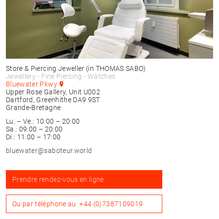
Store & Piercing Jeweller
(in THOMAS SABO)
Jewellery - Fine Piercing - Watches
Bluewater Pkwy
Upper Rose Gallery, Unit U002
Dartford, Greenhithe
DA9 9ST
Grande-Bretagne
Lu. – Ve.: 10:00 – 20:00
Sa.: 09:00 – 20:00
Di.: 11:00 – 17:00
bluewater@saboteur.world
Prendre rendez-vous en ligne
Ou par téléphone au
+44 (0)7387109019