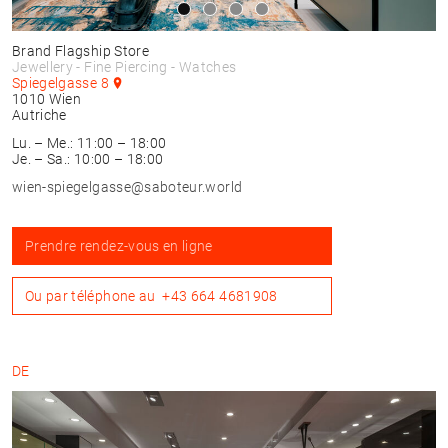
Brand Flagship Store
Jewellery - Fine Piercing - Watches
Spiegelgasse 8
1010
Wien
Autriche
Lu. – Me.: 11:00 – 18:00
Je. – Sa.: 10:00 – 18:00
wien-spiegelgasse@saboteur.world
Prendre rendez-vous en ligne
Ou par téléphone au
+43 664 4681908
DE