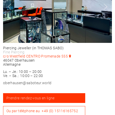
Piercing Jeweller
(in THOMAS SABO)
Fine Piercing
c/o Westfield CENTRO Promenade 555
46047
Oberhausen
Allemagne
Lu. – Je.: 10:00 – 20:00
Ve. – Sa..: 10:00 – 22:00
oberhausen@saboteur.world
Prendre rendez-vous en ligne
Ou par téléphone au
+49 (0) 15116165752