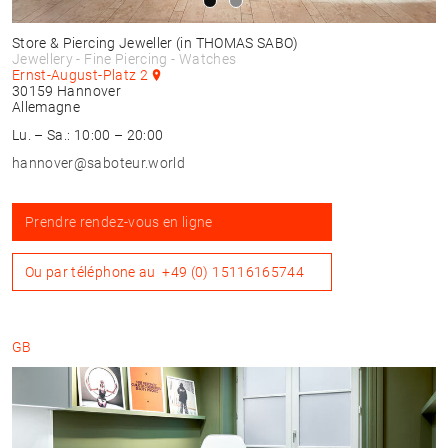
Store & Piercing Jeweller
(in THOMAS SABO)
Jewellery - Fine Piercing - Watches
Ernst-August-Platz 2
30159
Hannover
Allemagne
Lu. – Sa.: 10:00 – 20:00
hannover@saboteur.world
Prendre rendez-vous en ligne
Ou par téléphone au
+49 (0) 15116165744
GB