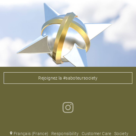
Rejoignez la #saboteursociety
Français (France)
Responsibility
Customer Care
Society