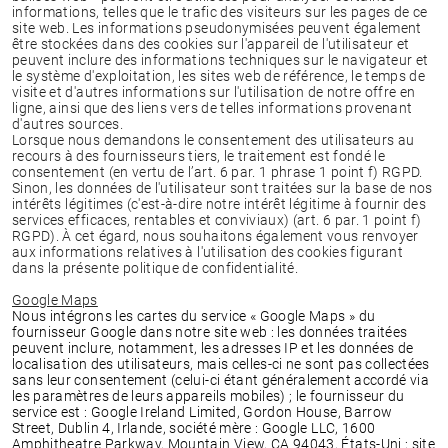
informations, telles que le trafic des visiteurs sur les pages de ce
site web. Les informations pseudonymisées peuvent également
être stockées dans des cookies sur l'appareil de l'utilisateur et
peuvent inclure des informations techniques sur le navigateur et
le système d'exploitation, les sites web de référence, le temps de
visite et d'autres informations sur l'utilisation de notre offre en
ligne, ainsi que des liens vers de telles informations provenant
d'autres sources.
Lorsque nous demandons le consentement des utilisateurs au
recours à des fournisseurs tiers, le traitement est fondé le
consentement (en vertu de l’art. 6 par. 1 phrase 1 point f) RGPD.
Sinon, les données de l'utilisateur sont traitées sur la base de nos
intérêts légitimes (c'est-à-dire notre intérêt légitime à fournir des
services efficaces, rentables et conviviaux) (art. 6 par. 1 point f)
RGPD). À cet égard, nous souhaitons également vous renvoyer
aux informations relatives à l'utilisation des cookies figurant
dans la présente politique de confidentialité.
Google Maps
Nous intégrons les cartes du service « Google Maps » du
fournisseur Google dans notre site web : les données traitées
peuvent inclure, notamment, les adresses IP et les données de
localisation des utilisateurs, mais celles-ci ne sont pas collectées
sans leur consentement (celui-ci étant généralement accordé via
les paramètres de leurs appareils mobiles) ; le fournisseur du
service est : Google Ireland Limited, Gordon House, Barrow
Street, Dublin 4, Irlande, société mère : Google LLC, 1600
Amphitheatre Parkway, Mountain View, CA 94043, États-Uni ; site