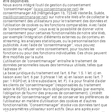
être disponibles.
Nous avons intégré l'outil de gestion du consentement
"consentmanager" (
www.consentmanager.net
) de
consentmanager AB (Håltgelvågen 1b, 72348 Västerås, Suède,
mail@consentmanager.net
) sur notre site Web afin de collecter le
consentement des utilisateurs pour le traitement des données et
l'utilisation de cookies ou les fonctions comparables. Avec l'aide
de "consentmanager", vous avez la possibilité de donner votre
consentement pour certaines fonctionnalités de notre site Web,
par exemple l'intégration d'éléments externes ou de contenu en
streaming, les analyses statistiques, ou la personnalisation des
publicités. Avec l'aide de "consentmanager", vous pouvez
accorder ou refuser votre consentement, pour toutes les
fonctions ou pour des fonctions individuelles. Ces choix peuvent
être modifiés par la suite.
L'utilisation de "consentmanager" entraîne le traitement de
données personnelles issues des terminaux utilisés, telles que
l'adresse IP.
La base juridique du traitement est l'art. 6 Par. 1 S. 1 let. c) en
liaison avec l'art. 6 par. 3 phrase 1 let. a) en liaison avec l'art. 7
par. 1 RGPD et, à titre subsidiaire, let. F). Il a pour finalité d'aider
les clients de "consentmanager" (responsables du traitement
selon le RGPD) à remplir leurs obligations légales (par exemple,
l'obligation de fournir des preuves de consentement). L'intérêt
légitime de "consentmanager" est de conserver les préférences de
l'utilisateur en matière d'utilisation des cookies et d'autres
fonctionnalités. "Consentmanager" stocke vos données tant que
vos paramètres utilisateur sont actifs. Deux ans après avoir