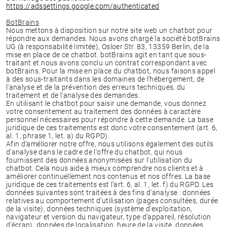
https://adssettings.google.com/authenticated
BotBrains
Nous mettons à disposition sur notre site web un chatbot pour
répondre aux demandes. Nous avons chargé la société botBrains
UG (à responsabilité limitée), Osloer Str. 83, 13359 Berlin, de la
mise en place de ce chatbot. botBrains agit en tant que sous-
traitant et nous avons conclu un contrat correspondant avec
botBrains. Pour la mise en place du chatbot, nous faisons appel
à des sous-traitants dans les domaines de l'hébergement, de
l'analyse et de la prévention des erreurs techniques, du
traitement et de l'analyse des demandes.
En utilisant le chatbot pour saisir une demande, vous donnez
votre consentement au traitement des données à caractère
personnel nécessaires pour répondre à cette demande. La base
juridique de ces traitements est donc votre consentement (art. 6,
al. 1, phrase 1, let. a) du RGPD).
Afin d'améliorer notre offre, nous utilisons également des outils
d'analyse dans le cadre de l'offre du chatbot, qui nous
fournissent des données anonymisées sur l'utilisation du
chatbot. Cela nous aide à mieux comprendre nos clients et à
améliorer continuellement nos contenus et nos offres. La base
juridique de ces traitements est l'art. 6, al. 1, let. f) du RGPD. Les
données suivantes sont traitées à des fins d'analyse :‍ données
relatives au comportement d'utilisation (pages consultées, durée
de la visite), données techniques (système d'exploitation,
navigateur et version du navigateur, type d'appareil, résolution
d'écran), données de localisation, heure de la visite, données