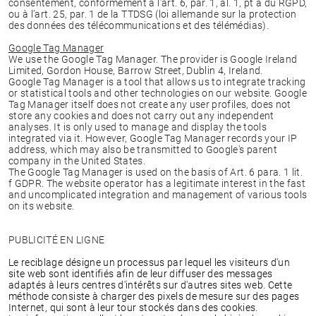
consentement, conformément à l’art. 6, par. 1, al. 1, pt a du RGPD,
ou à l’art. 25, par. 1 de la TTDSG (loi allemande sur la protection
des données des télécommunications et des télémédias).
Google Tag Manager
We use the Google Tag Manager. The provider is Google Ireland
Limited, Gordon House, Barrow Street, Dublin 4, Ireland.
Google Tag Manager is a tool that allows us to integrate tracking
or statistical tools and other technologies on our website. Google
Tag Manager itself does not create any user profiles, does not
store any cookies and does not carry out any independent
analyses. It is only used to manage and display the tools
integrated via it. However, Google Tag Manager records your IP
address, which may also be transmitted to Google's parent
company in the United States.
The Google Tag Manager is used on the basis of Art. 6 para. 1 lit.
f GDPR. The website operator has a legitimate interest in the fast
and uncomplicated integration and management of various tools
on its website.
PUBLICITÉ EN LIGNE
Le reciblage désigne un processus par lequel les visiteurs d'un
site web sont identifiés afin de leur diffuser des messages
adaptés à leurs centres d'intérêts sur d'autres sites web. Cette
méthode consiste à charger des pixels de mesure sur des pages
Internet, qui sont à leur tour stockés dans des cookies.