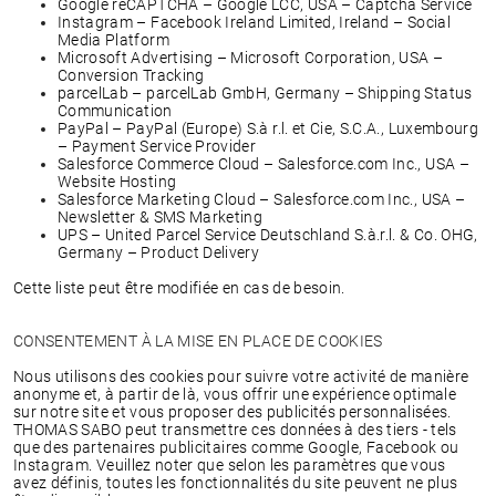
Google reCAPTCHA – Google LCC, USA – Captcha Service
Instagram – Facebook Ireland Limited, Ireland – Social
Media Platform
Microsoft Advertising – Microsoft Corporation, USA –
Conversion Tracking
parcelLab – parcelLab GmbH, Germany – Shipping Status
Communication
PayPal – PayPal (Europe) S.à r.l. et Cie, S.C.A., Luxembourg
– Payment Service Provider
Salesforce Commerce Cloud – Salesforce.com Inc., USA –
Website Hosting
Salesforce Marketing Cloud – Salesforce.com Inc., USA –
Newsletter & SMS Marketing
UPS – United Parcel Service Deutschland S.à.r.l. & Co. OHG,
Germany – Product Delivery
Cette liste peut être modifiée en cas de besoin.
CONSENTEMENT À LA MISE EN PLACE DE COOKIES
Nous utilisons des cookies pour suivre votre activité de manière
anonyme et, à partir de là, vous offrir une expérience optimale
sur notre site et vous proposer des publicités personnalisées.
THOMAS SABO peut transmettre ces données à des tiers - tels
que des partenaires publicitaires comme Google, Facebook ou
Instagram. Veuillez noter que selon les paramètres que vous
avez définis, toutes les fonctionnalités du site peuvent ne plus