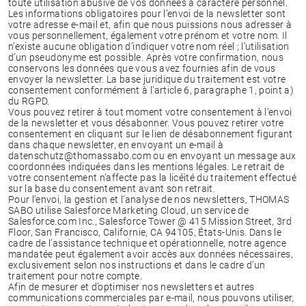
toute utilisation abusive de vos données à caractère personnel.
Les informations obligatoires pour l’envoi de la newsletter sont
votre adresse e-mail et, afin que nous puissions nous adresser à
vous personnellement, également votre prénom et votre nom. Il
n’existe aucune obligation d’indiquer votre nom réel ; l’utilisation
d’un pseudonyme est possible. Après votre confirmation, nous
conservons les données que vous avez fournies afin de vous
envoyer la newsletter. La base juridique du traitement est votre
consentement conformément à l’article 6, paragraphe 1, point a)
du RGPD.
Vous pouvez retirer à tout moment votre consentement à l’envoi
de la newsletter et vous désabonner. Vous pouvez retirer votre
consentement en cliquant sur le lien de désabonnement figurant
dans chaque newsletter, en envoyant un e-mail à
datenschutz@thomassabo.com ou en envoyant un message aux
coordonnées indiquées dans les mentions légales. Le retrait de
votre consentement n’affecte pas la licéité du traitement effectué
sur la base du consentement avant son retrait.
Pour l’envoi, la gestion et l’analyse de nos newsletters, THOMAS
SABO utilise Salesforce Marketing Cloud, un service de
Salesforce.com Inc., Salesforce Tower @ 415 Mission Street, 3rd
Floor, San Francisco, Californie, CA 94105, États-Unis. Dans le
cadre de l’assistance technique et opérationnelle, notre agence
mandatée peut également avoir accès aux données nécessaires,
exclusivement selon nos instructions et dans le cadre d’un
traitement pour notre compte.
Afin de mesurer et d’optimiser nos newsletters et autres
communications commerciales par e-mail, nous pouvons utiliser,