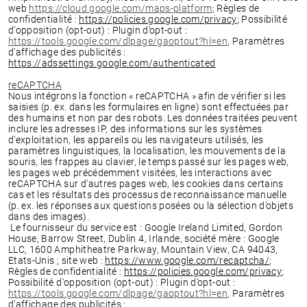
web
https://cloud.google.com/maps-platform
; Règles de
confidentialité
:
https://policies.google.com/privacy
; Possibilité
d'opposition (opt-out) : Plugin d’opt-out :
https://tools.google.com/dlpage/gaoptout?hl=en
, Paramètres
d'affichage des publicités :
https://adssettings.google.com/authenticated
reCAPTCHA
Nous intégrons la fonction « reCAPTCHA » afin de vérifier si les
saisies (p. ex. dans les formulaires en ligne) sont effectuées par
des humains et non par des robots. Les données traitées peuvent
inclure les adresses IP, des informations sur les systèmes
d'exploitation, les appareils ou les navigateurs utilisés, les
paramètres linguistiques, la localisation, les mouvements de la
souris, les frappes au clavier, le temps passé sur les pages web,
les pages web précédemment visitées, les interactions avec
reCAPTCHA sur d'autres pages web, les cookies dans certains
cas et les résultats des processus de reconnaissance manuelle
(p. ex. les réponses aux questions posées ou la sélection d’objets
dans des images).
Le fournisseur du service est : Google Ireland Limited, Gordon
House, Barrow Street, Dublin 4, Irlande, société mère : Google
LLC, 1600 Amphitheatre Parkway, Mountain View, CA 94043,
Etats-Unis ; site web :
https://www.google.com/recaptcha/
;
Règles de confidentialité :
https://policies.google.com/privacy
;
Possibilité d'opposition (opt-out) : Plugin d’opt-out :
https://tools.google.com/dlpage/gaoptout?hl=en
,
Paramètres
d'affichage des publicités :