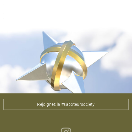
Rejoignez la #saboteursociety