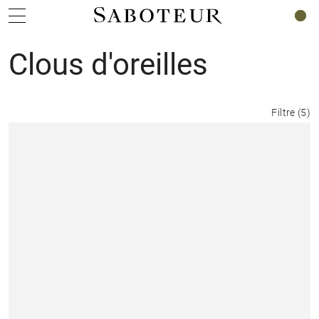
0
Clous d'oreilles
Filtre
(
5
)