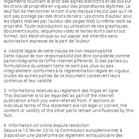
règlements touchant le droit des signes distinctifs et les lois sur
les droits de propriété en vigueur des propriétaires légitimes. Le
seul fait de mentionner le nom d’une marque n'exclut pas qu'il ne
soit pas protégé par des droits de tiers ! Les droits d’auteur pour
les objets réalisés par l'auteur des pages Web lui-même reste sa
propriété. Toute reproduction ou utilisation de ces graphiques,
documents audio, séquences vidéo et textes écrits dans tout
format, soit électronique ou sur papier, est interdite sans
autorisation expresse de la part de l'auteur.
4. Validité légale de cette clause de non-responsabilité
Cette clause de non-responsabilité doit être considérée comme
partie intégrante de l’offre Internet afférente. Si des parties ou
formulations du présent texte ne sont pas, plus ou pas
intégralement conformes à la réglementation légale en vigueur,
toutes les autres parties de ce document conservent leurs
contenus et leur validité.
5. Informations relatives au règlement des litiges en ligne
This disclaimer is to be regarded as part of the internet
publication which you were referred from. If sections or
individual terms of this statement are not legal or correct, the
content or validity of the other parts remain uninfluenced by this
fact.
6. Information on online dispute resolution
Depuis le 15 février 2016, la Commission européenne met à
disposition une plateforme de règlement extrajudiciaire des