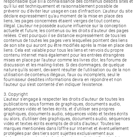
responsable que s'il a connaissance des contenus desdits sites et
qu’il lui est techniquement et raisonnablement possible de
prévenir ou d'éviter leur usage en cas d'infraction. L'auteur du site
déclare expressément qu’au moment de la mise en place des
liens, les pages concernées étaient vierges de tout contenu
illégal. L'auteur ne possède aucune influence sur la conception
actuelle et future, les contenus ou les droits d’auteur des pages
reliées. C’est pourquoi il se distancie expressément de tous les
contenus de toutes les pages vers lesquelles pointent des liens
de son site qui auront pu être modifiés après la mise en place des
liens. Cela est valable pour tous les liens et renvois du propre
contenu Internet mais également pour les entrées étrangères
mises en place par l'auteur comme les livres d’or, les forums de
discussion et les mailing-listes. Si des dommages, de quelque
nature qu'ils soient, devaient résulter de l’utilisation ou de la non
utilisation de contenus illégaux, faux ou incomplets, seul le
fournisseur desdites informations devra en répondre et non
l'auteur qui s'est contenté d'en indiquer l'existence.
3. Copyright
L'auteur s’engage à respecter les droits d’auteur de toutes les
publications sous formes de graphiques, documents audio,
séquences vidéo et textes écrits, et d’utiliser ses propres
graphiques, documents audio, séquences vidéo et textes écrits
ou alors, d’utiliser des graphiques, documents audio, séquences
vidéo et textes écrits exempts de droits d’auteur. Toutes les
marques mentionées dans l’offre sur Internet et éventuellement
protégées par des tiers sont sujettes exclusivement aux