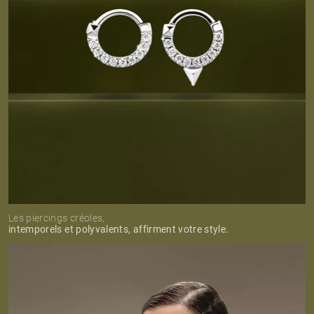
Les piercings créoles,
intemporels et polyvalents, affirment votre style.