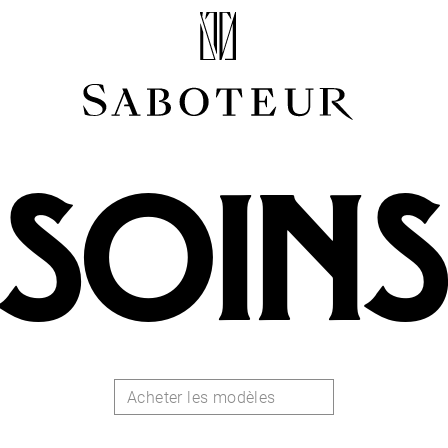
Acheter par Type
LOBE
HÉLIX
SOIN
CONQUE
FLAT
TRAGUS
ANTI-HÉLIX
DAITH
SEPTUM
NARINE
ANTI-TRAGUS
Acheter les modèles