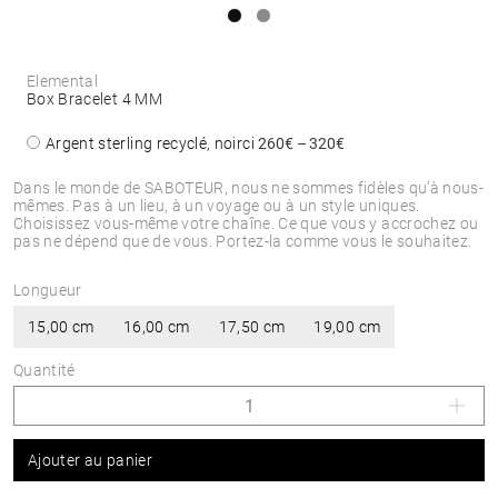
Elemental
Box Bracelet 4 MM
Argent sterling recyclé, noirci
260€ – 320€
Dans le monde de SABOTEUR, nous ne sommes fidèles qu’à nous-
mêmes. Pas à un lieu, à un voyage ou à un style uniques.
Choisissez vous-même votre chaîne. Ce que vous y accrochez ou
pas ne dépend que de vous. Portez-la comme vous le souhaitez.
Longueur
15,00 cm
16,00 cm
17,50 cm
19,00 cm
Quantité
Ajouter au panier