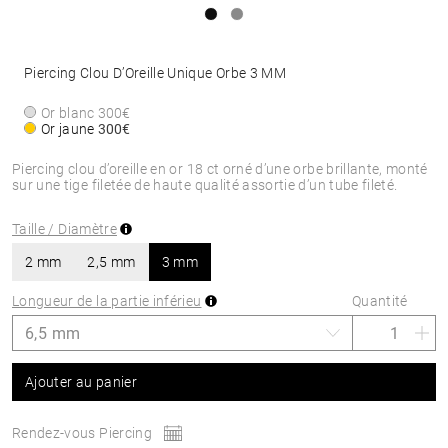
Piercing Clou D’Oreille Unique Orbe 3 MM
Or blanc
300€
Or jaune
300€
Piercing clou d’oreille en or 18 ct orné d’une orbe brillante, monté
sur une tige filetée de haute qualité assortie d’un tube fileté.
Taille / Diamètre
2 mm
2,5 mm
3 mm
Longueur de la partie inférieu
Quantité
Ajouter au panier
Rendez-vous Piercing