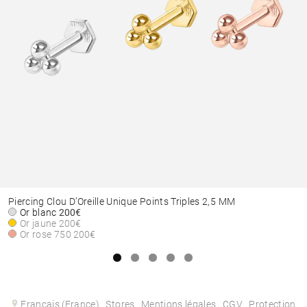
Piercing Clou D’Oreille Unique Points Triples 2,5 MM
Or blanc
200€
Or jaune
200€
Or rose 750
200€
Français (France)
Stores
Mentions légales
CGV
Protection