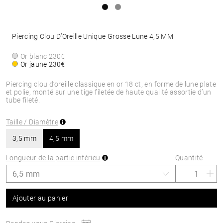
Piercing Clou D’Oreille Unique Grosse Lune 4,5 MM
Or blanc
230€
Or jaune
230€
Piercing clou d’oreille classique en or 18 ct, en forme de lune plate
et polie, monté sur une tige filetée de haute qualité assortie d’un
tube fileté.
Taille / Diamètre
3,5 mm
4,5 mm
Longueur de la partie inférieu
Quantité
Ajouter au panier