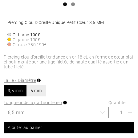
Piercing Clou D’Oreille Unique Petit Cœur 3,5 MM
Or blanc
190€
Or jaune
190€
Or rose 750
190€
Piercing clou d’oreille tendance en or 18 ct, en forme de cœur plat
et poli, monté sur une tige filetée de haute qualité assortie d’un
tube fileté.
Taille / Diamètre
3,5 mm
5 mm
Longueur de la partie inférieu
Quantité
Ajouter au panier