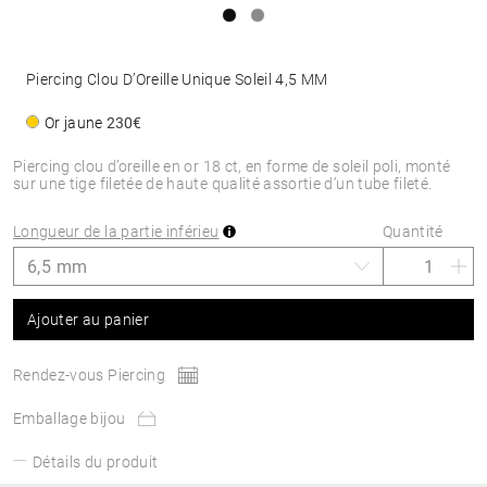
Piercing Clou D’Oreille Unique Soleil 4,5 MM
Or jaune
230€
Piercing clou d’oreille en or 18 ct, en forme de soleil poli, monté
sur une tige filetée de haute qualité assortie d’un tube fileté.
Longueur de la partie inférieu
Quantité
Ajouter au panier
Rendez-vous Piercing
Emballage bijou
Détails du produit