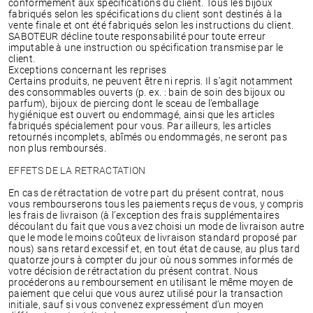
conformément aux spécifications du client. Tous les bijoux
fabriqués selon les spécifications du client sont destinés à la
vente finale et ont été fabriqués selon les instructions du client.
SABOTEUR décline toute responsabilité pour toute erreur
imputable à une instruction ou spécification transmise par le
client.
Exceptions concernant les reprises
Certains produits, ne peuvent être ni repris. Il s’agit notamment
des consommables ouverts (p. ex. : bain de soin des bijoux ou
parfum), bijoux de piercing dont le sceau de l’emballage
hygiénique est ouvert ou endommagé, ainsi que les articles
fabriqués spécialement pour vous. Par ailleurs, les articles
retournés incomplets, abîmés ou endommagés, ne seront pas
non plus remboursés.
EFFETS DE LA RETRACTATION
En cas de rétractation de votre part du présent contrat, nous
vous rembourserons tous les paiements reçus de vous, y compris
les frais de livraison (à l’exception des frais supplémentaires
découlant du fait que vous avez choisi un mode de livraison autre
que le mode le moins coûteux de livraison standard proposé par
nous) sans retard excessif et, en tout état de cause, au plus tard
quatorze jours à compter du jour où nous sommes informés de
votre décision de rétractation du présent contrat. Nous
procéderons au remboursement en utilisant le même moyen de
paiement que celui que vous aurez utilisé pour la transaction
initiale, sauf si vous convenez expressément d’un moyen