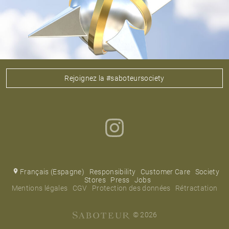
Rejoignez la #saboteursociety
Français (Espagne)
Responsibility
Customer Care
Society
Stores
Press
Jobs
Mentions légales
CGV
Protection des données
Rétractation
© 2026