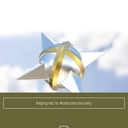
Rejoignez la #saboteursociety