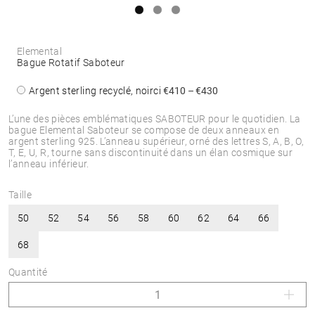
Elemental
Bague Rotatif Saboteur
Argent sterling recyclé, noirci
€410 – €430
L’une des pièces emblématiques SABOTEUR pour le quotidien. La
bague Elemental Saboteur se compose de deux anneaux en
argent sterling 925. L’anneau supérieur, orné des lettres S, A, B, O,
T, E, U, R, tourne sans discontinuité dans un élan cosmique sur
l’anneau inférieur.
Taille
50
52
54
56
58
60
62
64
66
68
Quantité