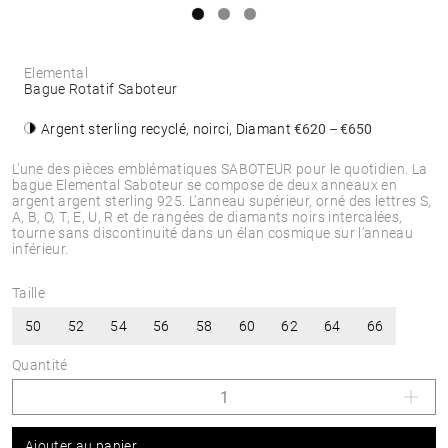
Elemental
Bague Rotatif Saboteur
Argent sterling recyclé, noirci, Diamant
€620 – €650
L’une des pièces emblématiques SABOTEUR pour le quotidien. La
bague Elemental Saboteur se compose de deux anneaux en
argent argent sterling 925. L’anneau supérieur, orné des lettres S,
A, B, O, T, E, U, R et de rangées de diamants noirs intercalées,
tourne sans discontinuité dans un élan cosmique sur l’anneau
inférieur.
Taille
50
52
54
56
58
60
62
64
66
Quantité
Ajouter au panier