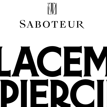
Acheter par Type
LOBE
HÉLIX
LACE
CONQUE
FLAT
TRAGUS
ANTI-HÉLIX
DAITH
SEPTUM
NARINE
ANTI-TRAGUS
 PIERC