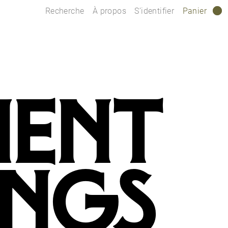
Recherche
À propos
S’identifier
Panier
0
MENT
INGS