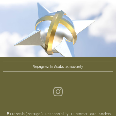
Rejoignez la #saboteursociety
Français (Portugal)
Responsibility
Customer Care
Society