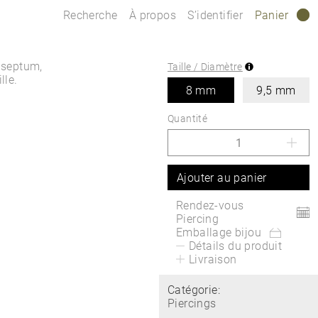
Recherche
À propos
S’identifier
Panier
0
e septum,
Taille / Diamètre
lle.
8 mm
9,5 mm
Quantité
Ajouter au panier
Rendez-vous
Piercing
Emballage bijou
Détails du produit
Livraison
Catégorie:
Piercings