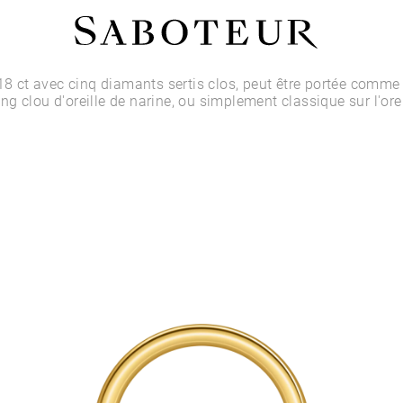
Acheter par Type
 18 ct avec cinq diamants sertis clos, peut être portée comm
g clou d'oreille de narine, ou simplement classique sur l'orei
LOBE
HÉLIX
CONQUE
FLAT
TRAGUS
ANTI-HÉLIX
DAITH
SEPTUM
NARINE
ANTI-TRAGUS