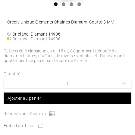
Créole Unique Élements Chaînes Diamant Goutte 3 MM
Or blanc, Diamant
1490€
Or jaune, Diamant
1490€
Cette créole classique en or 18 ct, élégamment décorée de
diamants blancs, chaînes, de divers symboles et d’un diamant
goutte, peut se placer sur le côté de l’oreille.
Quantité
Ajouter au panier
Rendez-vous Piercing
Emballage bijou