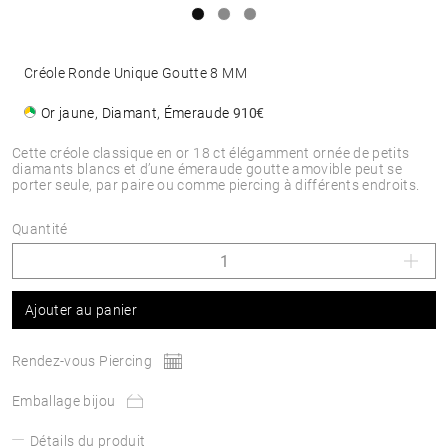
Créole Ronde Unique Goutte 8 MM
Or jaune, Diamant, Émeraude
910€
Cette créole classique en or 18 ct élégamment ornée de petits
diamants blancs et d’une émeraude goutte amovible peut se
porter seule, par paire ou comme piercing à différents endroits.
Quantité
Ajouter au panier
Rendez-vous Piercing
Emballage bijou
Détails du produit