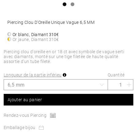
Piercing Clou D'Oreille Unique Vague 6,5 MM
Or blanc, Diamant
310€
Or jaune, Diamant
310€
Piercing clou d'oreille en or 18 ct avec symbole de vague serti
avec diamants, monté sur une tige filetée de haute qualité
assortie d’un tube fileté.
Longueur de la partie inférieu
Quantité
Ajouter au panier
Rendez-vous Piercing
Emballage bijou