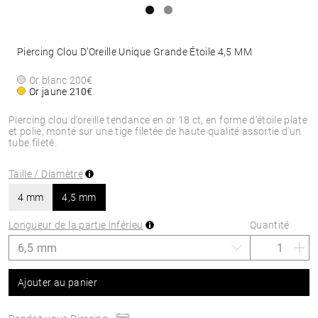
Piercing Clou D’Oreille Unique Grande Étoile 4,5 MM
Or blanc
200€
Or jaune
210€
Piercing clou d’oreille tendance en or 18 ct, en forme d’étoile plate
et polie, monté sur une tige filetée de haute qualité assortie d’un
tube fileté.
Taille / Diamètre
4 mm
4,5 mm
Longueur de la partie inférieu
Quantité
Ajouter au panier