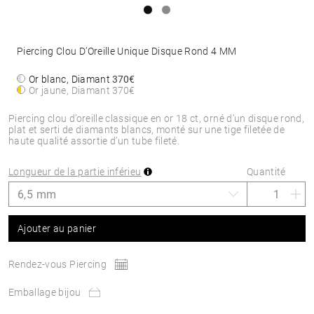
Piercing Clou D’Oreille Unique Disque Rond 4 MM
Or blanc, Diamant
370€
Or jaune, Diamant
370€
Piercing clou d’oreille classique en or 18 ct, orné d’un disque rond,
plat et serti de diamants blancs, monté sur une tige filetée de
haute qualité assortie d’un tube fileté.
Longueur de la partie inférieu
Quantité
Ajouter au panier
Rendez-vous Piercing
Emballage bijou