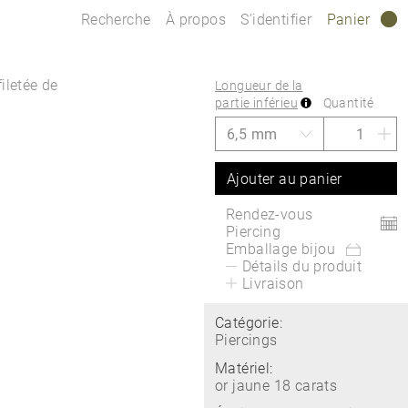
Recherche
À propos
S’identifier
Panier
0
filetée de
Longueur de la
partie inférieu
Quantité
Ajouter au panier
Rendez-vous
Piercing
Emballage bijou
Détails du produit
Livraison
Catégorie:
Piercings
Matériel:
or jaune 18 carats