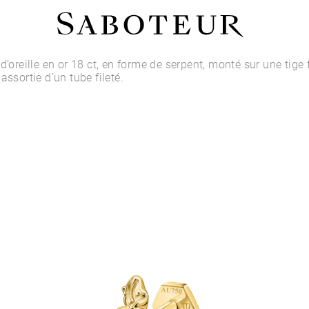
Acheter par Type
d’oreille en or 18 ct, en forme de serpent, monté sur une tige 
assortie d’un tube fileté.
LOBE
HÉLIX
CONQUE
FLAT
TRAGUS
ANTI-HÉLIX
DAITH
SEPTUM
NARINE
ANTI-TRAGUS