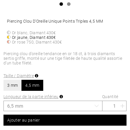
Piercing Clou D’Oreille Unique Points Triples 4,5 MM
Or blanc, Diamant
430€
Or jaune, Diamant
430€
Or rose 750, Diamant
430€
Piercing clou d’oreille tendance en or 18 ct, à trois diamants
sertis griffe, monté sur une tige filetée de haute qualité assortie
d’un tube fileté.
Taille / Diamètre
3 mm
4,5 mm
Longueur de la partie inférieu
Quantité
Ajouter au panier