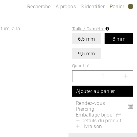
Recherche
À propos
S’identifier
Panier
0
tum, à la
Taille / Diamètre
6,5 mm
8 mm
9,5 mm
Quantité
Ajouter au panier
Rendez-vous
Piercing
Emballage bijou
Détails du produit
Livraison