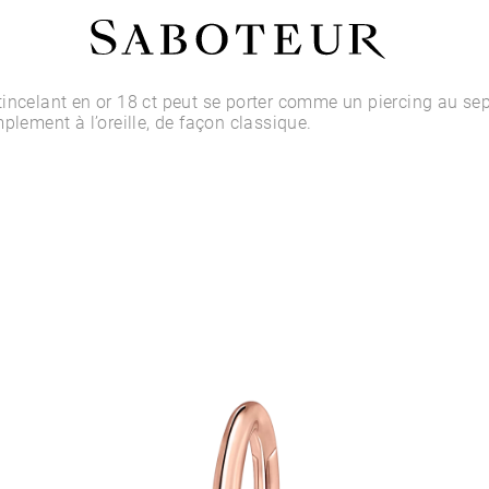
Acheter par Type
incelant en or 18 ct peut se porter comme un piercing au sep
plement à l’oreille, de façon classique.
LOBE
HÉLIX
CONQUE
FLAT
TRAGUS
ANTI-HÉLIX
DAITH
SEPTUM
NARINE
ANTI-TRAGUS