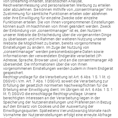
von Streaming-Inhalten, statistischen Analyse,
Reichweitenmessung und personalisierten Werbung zu erteilen
oder abzulehnen. Sie können mithilfe von „consentmanager“ ihre
Zustimmung für sämtliche Funktionen erteilen oder ablehnen
oder ihre Einwilligung für einzelne Zwecke oder einzelne
Funktionen erteilen. Die von Ihnen vorgenommenen Einstellungen
können auch im Nachhinein von Ihnen geändert werden. Zweck
der Einbindung von „consentmanager“ ist es, den Nutzern
unserer Website die Entscheidung über die vorgenannten Dinge
zu überlassen und im Rahmen der weiteren Nutzung unserer
Website die Möglichkeit zu bieten, bereits vorgenommene
Einstellungen zu ändern. Im Zuge der Nutzung von
„consentmanager“ werden personenbezogene Daten sowie
Informationen der verwendeten Endgeräte verarbeitet (IP-
Adresse, Sprache, Browser usw) und an die consentmanager AB
übersendet. Die Informationen über die von Ihnen
vorgenommenen Einstellungen werden zudem in Ihrem Endgerät
gespeichert.
Rechtsgrundlage für die Verarbeitung ist Art. 6 Abs. 1 S. 1 lit. c)
DSGVO i.V.m. Art. 7 Abs. 1 DSGVO, soweit die Verarbeitung zur
Erfüllung der gesetzlich normierten Nachweispflichten für die
Erteilung einer Einwilligung dient. Im Übrigen ist Art. 6 Abs. 1 S. 1
lit. f) DSGVO die einschlägige Rechtsgrundlage. Unsere
berechtigten Interessen an der Verarbeitung liegen in der
Speicherung der Nutzereinstellungen und Präferenzen in Bezug
auf den Einsatz von Cookies und der Auswertung der
Einwilligungsquoten. Spätestens Vierundzwanzig Monate nach
Vornahme der Nutzereinstellungen erfolgt eine erneute Abfrage