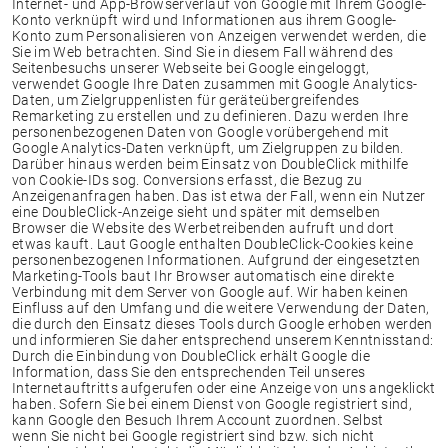
Internet- und App-Browserverlauf von Google mit Ihrem Google-
Konto verknüpft wird und Informationen aus ihrem Google-
Konto zum Personalisieren von Anzeigen verwendet werden, die
Sie im Web betrachten. Sind Sie in diesem Fall während des
Seitenbesuchs unserer Webseite bei Google eingeloggt,
verwendet Google Ihre Daten zusammen mit Google Analytics-
Daten, um Zielgruppenlisten für geräteübergreifendes
Remarketing zu erstellen und zu definieren. Dazu werden Ihre
personenbezogenen Daten von Google vorübergehend mit
Google Analytics-Daten verknüpft, um Zielgruppen zu bilden.
Darüber hinaus werden beim Einsatz von DoubleClick mithilfe
von Cookie-IDs sog. Conversions erfasst, die Bezug zu
Anzeigenanfragen haben. Das ist etwa der Fall, wenn ein Nutzer
eine DoubleClick-Anzeige sieht und später mit demselben
Browser die Website des Werbetreibenden aufruft und dort
etwas kauft. Laut Google enthalten DoubleClick-Cookies keine
personenbezogenen Informationen. Aufgrund der eingesetzten
Marketing-Tools baut Ihr Browser automatisch eine direkte
Verbindung mit dem Server von Google auf. Wir haben keinen
Einfluss auf den Umfang und die weitere Verwendung der Daten,
die durch den Einsatz dieses Tools durch Google erhoben werden
und informieren Sie daher entsprechend unserem Kenntnisstand:
Durch die Einbindung von DoubleClick erhält Google die
Information, dass Sie den entsprechenden Teil unseres
Internetauftritts aufgerufen oder eine Anzeige von uns angeklickt
haben. Sofern Sie bei einem Dienst von Google registriert sind,
kann Google den Besuch Ihrem Account zuordnen. Selbst
wenn Sie nicht bei Google registriert sind bzw. sich nicht