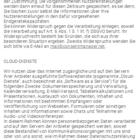
der Zustimmung. Die vorgenommenen Nutzereinstellungen
werden dann erneut für diesen Zeitraum gespeichert, es sei denn,
Sie löschen zuvor selbst die Informationen über Ihre
Nutzereinstellungen in den dafür vorgesehenen
Endgerätekapazitäten.
Sie können Widerspruch gegen die Verarbeitung einlegen, soweit
die Verarbeitung auf Art. 6 Abs. 1 S. 1 lit. f) DSGVO beruht. Ihr
Widerspruchrecht besteht bei Gründen, die sich aus Ihrer
besonderen Situation ergeben. Zwecks Widerspruchs wenden Sie
sich bitte via E-Mail an
mail@consentmanager.net
.
CLOUD-DIENSTE
Wir nutzen über das Internet zugängliche und auf den Servern
ihrer Anbieter ausgeführte Softwaredienste (sogenannte „Cloud-
Dienste“, auch bezeichnet als „Software as a Service“) für die
folgenden Zwecke: Dokumentenspeicherung und Verwaltung,
Kalenderverwaltung, E-Mail-Versand, Tabellenkalkulationen und
Präsentationen, Austausch von Dokumenten, Inhalten und
Informationen mit bestimmten Empfängern oder
Veröffentlichung von Webseiten, Formularen oder sonstigen
Inhalten und Informationen sowie Chats und Teilnahme an
Audio- und Videokonferenzen.
In diesem Rahmen können personenbezogenen Daten verarbeitet
und auf den Servern der Anbieter gespeichert werden, soweit
diese Bestandteil von Kommunikationsvorgängen mit uns sind
oder von uns sonst, wie im Rahmen dieser Datenschutzerklärung