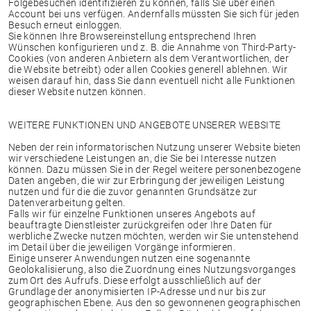
Folgebesuchen identifizieren zu können, falls Sie über einen
Account bei uns verfügen. Andernfalls müssten Sie sich für jeden
Besuch erneut einloggen.
Sie können Ihre Browsereinstellung entsprechend Ihren
Wünschen konfigurieren und z. B. die Annahme von Third-Party-
Cookies (von anderen Anbietern als dem Verantwortlichen, der
die Website betreibt) oder allen Cookies generell ablehnen. Wir
weisen darauf hin, dass Sie dann eventuell nicht alle Funktionen
dieser Website nutzen können.
WEITERE FUNKTIONEN UND ANGEBOTE UNSERER WEBSITE
Neben der rein informatorischen Nutzung unserer Website bieten
wir verschiedene Leistungen an, die Sie bei Interesse nutzen
können. Dazu müssen Sie in der Regel weitere personenbezogene
Daten angeben, die wir zur Erbringung der jeweiligen Leistung
nutzen und für die die zuvor genannten Grundsätze zur
Datenverarbeitung gelten.
Falls wir für einzelne Funktionen unseres Angebots auf
beauftragte Dienstleister zurückgreifen oder Ihre Daten für
werbliche Zwecke nutzen möchten, werden wir Sie untenstehend
im Detail über die jeweiligen Vorgänge informieren.
Einige unserer Anwendungen nutzen eine sogenannte
Geolokalisierung, also die Zuordnung eines Nutzungsvorganges
zum Ort des Aufrufs. Diese erfolgt ausschließlich auf der
Grundlage der anonymisierten IP-Adresse und nur bis zur
geographischen Ebene. Aus den so gewonnenen geographischen