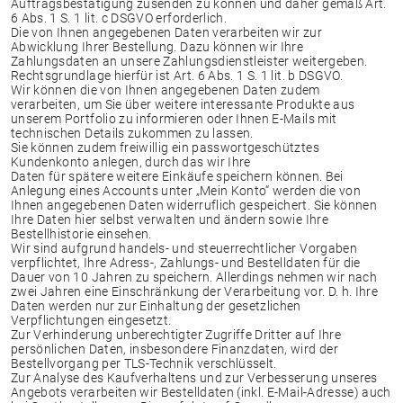
Auftragsbestätigung zusenden zu können und daher gemäß Art.
6 Abs. 1 S. 1 lit. c DSGVO erforderlich.
Die von Ihnen angegebenen Daten verarbeiten wir zur
Abwicklung Ihrer Bestellung. Dazu können wir Ihre
Zahlungsdaten an unsere Zahlungsdienstleister weitergeben.
Rechtsgrundlage hierfür ist Art. 6 Abs. 1 S. 1 lit. b DSGVO.
Wir können die von Ihnen angegebenen Daten zudem
verarbeiten, um Sie über weitere interessante Produkte aus
unserem Portfolio zu informieren oder Ihnen E-Mails mit
technischen Details zukommen zu lassen.
Sie können zudem freiwillig ein passwortgeschütztes
Kundenkonto anlegen, durch das wir Ihre
Daten für spätere weitere Einkäufe speichern können. Bei
Anlegung eines Accounts unter „Mein Konto“ werden die von
Ihnen angegebenen Daten widerruflich gespeichert. Sie können
Ihre Daten hier selbst verwalten und ändern sowie Ihre
Bestellhistorie einsehen.
Wir sind aufgrund handels- und steuerrechtlicher Vorgaben
verpflichtet, Ihre Adress-, Zahlungs- und Bestelldaten für die
Dauer von 10 Jahren zu speichern. Allerdings nehmen wir nach
zwei Jahren eine Einschränkung der Verarbeitung vor. D. h. Ihre
Daten werden nur zur Einhaltung der gesetzlichen
Verpflichtungen eingesetzt.
Zur Verhinderung unberechtigter Zugriffe Dritter auf Ihre
persönlichen Daten, insbesondere Finanzdaten, wird der
Bestellvorgang per TLS-Technik verschlüsselt.
Zur Analyse des Kaufverhaltens und zur Verbesserung unseres
Angebots verarbeiten wir Bestelldaten (inkl. E-Mail-Adresse) auch