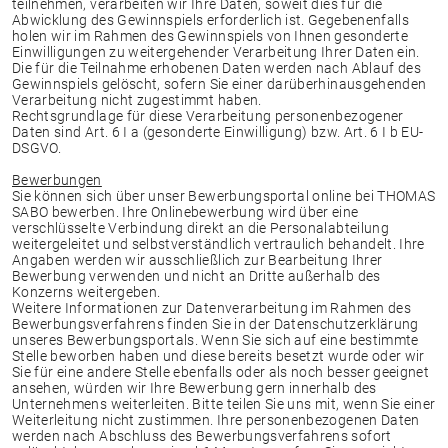
teilnehmen, verarbeiten wir Ihre Daten, soweit dies für die
Abwicklung des Gewinnspiels erforderlich ist. Gegebenenfalls
holen wir im Rahmen des Gewinnspiels von Ihnen gesonderte
Einwilligungen zu weitergehender Verarbeitung Ihrer Daten ein.
Die für die Teilnahme erhobenen Daten werden nach Ablauf des
Gewinnspiels gelöscht, sofern Sie einer darüberhinausgehenden
Verarbeitung nicht zugestimmt haben.
Rechtsgrundlage für diese Verarbeitung personenbezogener
Daten sind Art. 6 I a (gesonderte Einwilligung) bzw. Art. 6 I b EU-
DSGVO.
Bewerbungen
Sie können sich über unser Bewerbungsportal online bei THOMAS
SABO bewerben. Ihre Onlinebewerbung wird über eine
verschlüsselte Verbindung direkt an die Personalabteilung
weitergeleitet und selbstverständlich vertraulich behandelt. Ihre
Angaben werden wir ausschließlich zur Bearbeitung Ihrer
Bewerbung verwenden und nicht an Dritte außerhalb des
Konzerns weitergeben.
Weitere Informationen zur Datenverarbeitung im Rahmen des
Bewerbungsverfahrens finden Sie in der Datenschutzerklärung
unseres Bewerbungsportals. Wenn Sie sich auf eine bestimmte
Stelle beworben haben und diese bereits besetzt wurde oder wir
Sie für eine andere Stelle ebenfalls oder als noch besser geeignet
ansehen, würden wir Ihre Bewerbung gern innerhalb des
Unternehmens weiterleiten. Bitte teilen Sie uns mit, wenn Sie einer
Weiterleitung nicht zustimmen. Ihre personenbezogenen Daten
werden nach Abschluss des Bewerbungsverfahrens sofort