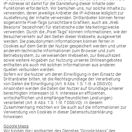
IP-Adresse ist damit für die Darstellung dieser Inhalte oder
Funktionen erforderlich. Wir bemühen uns, nur solche Inhalte zu
verwenden, deren jeweilige Anbieter die IP-Adresse lediglich zur
Auslieferung der Inhalte verwenden. Drittanbieter können ferner
sogenannte Pixel-Tags (unsichtbare Grafiken, auch als „Web
Beacons“ bezeichnet) für statistische oder Marketingzwecke
verwenden. Durch die „Pixel-Tags“ können Informationen, wie der
Besucherverkehr auf den Seiten dieser Webseite, ausgewertet
werden. Die pseudonymen Informationen können ferner in
Cookies auf dem Gerät der Nutzer gespeichert werden und unter
anderem technische Informationen zum Browser und zum
Betriebssystem, zu verweisenden Webseiten, zur Besuchszeit
sowie weitere Angaben zur Nutzung unseres Onlineangebotes
enthalten als auch mit solchen Informationen aus anderen
Quellen verbunden werden.
Sofern wir die Nutzer um deren Einwilligung in den Einsatz der
Drittanbieter bitten, ist die Rechtsgrundlage der Verarbeitung
von Daten die Einwilligung (Art. 6 Abs. 1 S. 1 lit. a DSGVO).
Ansonsten werden die Daten der Nutzer auf Grundlage unserer
berechtigten Interessen (d. h. Interesse an effizienten,
wirtschaftlichen und empfängerfreundlichen Leistungen)
verarbeitet (Art. 6 Abs. 1 S. 1 lit. f DSGVO). In diesem
Zusammenhang möchten wir Sie auch auf die Informationen zur
Verwendung von Cookies in dieser Datenschutzerklärung
hinweisen.
Google Maps
Wir binden die Landkarten des Dienstes “Google Maps” des