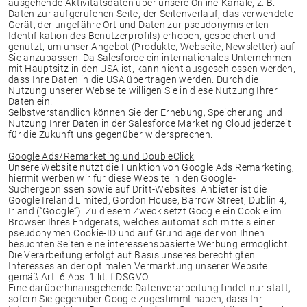
ausgehende Aktivitätsdaten über unsere Online-Kanäle, z. B.
Daten zur aufgerufenen Seite, der Seitenverlauf, das verwendete
Gerät, der ungefähre Ort und Daten zur pseudonymisierten
Identifikation des Benutzerprofils) erhoben, gespeichert und
genutzt, um unser Angebot (Produkte, Webseite, Newsletter) auf
Sie anzupassen. Da Salesforce ein internationales Unternehmen
mit Hauptsitz in den USA ist, kann nicht ausgeschlossen werden,
dass Ihre Daten in die USA übertragen werden. Durch die
Nutzung unserer Webseite willigen Sie in diese Nutzung Ihrer
Daten ein.
Selbstverständlich können Sie der Erhebung, Speicherung und
Nutzung Ihrer Daten in der Salesforce Marketing Cloud jederzeit
für die Zukunft uns gegenüber widersprechen.
Google Ads/Remarketing und DoubleClick
Unsere Website nutzt die Funktion von Google Ads Remarketing,
hiermit werben wir für diese Website in den Google-
Suchergebnissen sowie auf Dritt-Websites. Anbieter ist die
Google Ireland Limited, Gordon House, Barrow Street, Dublin 4,
Irland (“Google”). Zu diesem Zweck setzt Google ein Cookie im
Browser Ihres Endgeräts, welches automatisch mittels einer
pseudonymen Cookie-ID und auf Grundlage der von Ihnen
besuchten Seiten eine interessensbasierte Werbung ermöglicht.
Die Verarbeitung erfolgt auf Basis unseres berechtigten
Interesses an der optimalen Vermarktung unserer Website
gemäß Art. 6 Abs. 1 lit. f DSGVO.
Eine darüberhinausgehende Datenverarbeitung findet nur statt,
sofern Sie gegenüber Google zugestimmt haben, dass Ihr