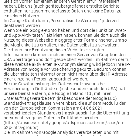
Sie sich vorher auf einem anderen Gerät hierfür interessiert
haben. Die uns (auch geräteübergreifend) erstellte Berichte
enthalten nur zusammengefasste Daten und keine Daten zu
einzelnen Nutzern.
Im Google-Konto kann „Personalisierte Werbung “ jederzeit
deaktiviert werden.
Wenn Sie ein Google-Konto haben und dort die Funktion „Web-
und App-Aktivitäten “ aktiviert haben, können Sie dort auch die
Nutzung dieser Webseite in aggregierter Form einsehen, um so
die Möglichkeit zu erhalten, ihre Daten selbst zu verwalten.
Die durch Ihre Benutzung dieser Website erzeugten
Informationen können auch an einen Server von Google in den
USA übertragen und dort gespeichert werden. Im Rahmen der für
diese Website aktivierten IP-Anonymisierung wird jedoch Ihre IP-
Adresse von Google vor Speicherung gekürzt. Dadurch können
die übermittelten Informationen nicht mehr über die IP-Adresse
einer einzelnen Person zugeordnet werden.
Für die Gewährleistung des Datenschutzniveaus bei
Verarbeitung in Drittländern (insbesondere auch den USA) hat
unsere Dienstleisterin, die Google Ireland Ltd., mit ihren
Unterauftragsverarbeitern (insbesondere der Google LLC)
Standardvertragsklauseln vereinbart, die auf dem Modul 3 der
von der Europäischen Kommission am 04.06.2021
verabschiedeten Standardvertragsklauseln für die Übermittlung
personenbezogener Daten in Drittländer beruhen
(https://business.safety.google/adsprocessorterms/sccs/eu-
p2p-intra-group/).
Die im Rahmen von Google Analytics verarbeiteten und mit