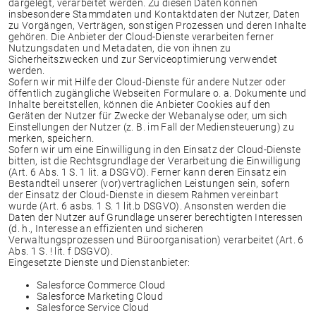
dargelegt, verarbeitet werden. Zu diesen Daten können
insbesondere Stammdaten und Kontaktdaten der Nutzer, Daten
zu Vorgängen, Verträgen, sonstigen Prozessen und deren Inhalte
gehören. Die Anbieter der Cloud-Dienste verarbeiten ferner
Nutzungsdaten und Metadaten, die von ihnen zu
Sicherheitszwecken und zur Serviceoptimierung verwendet
werden.
Sofern wir mit Hilfe der Cloud-Dienste für andere Nutzer oder
öffentlich zugängliche Webseiten Formulare o. a. Dokumente und
Inhalte bereitstellen, können die Anbieter Cookies auf den
Geräten der Nutzer für Zwecke der Webanalyse oder, um sich
Einstellungen der Nutzer (z. B. im Fall der Mediensteuerung) zu
merken, speichern.
Sofern wir um eine Einwilligung in den Einsatz der Cloud-Dienste
bitten, ist die Rechtsgrundlage der Verarbeitung die Einwilligung
(Art. 6 Abs. 1 S. 1 lit. a DSGVO). Ferner kann deren Einsatz ein
Bestandteil unserer (vor)vertraglichen Leistungen sein, sofern
der Einsatz der Cloud-Dienste in diesem Rahmen vereinbart
wurde (Art. 6 asbs. 1 S. 1 lit.b DSGVO). Ansonsten werden die
Daten der Nutzer auf Grundlage unserer berechtigten Interessen
(d. h., Interesse an effizienten und sicheren
Verwaltungsprozessen und Büroorganisation) verarbeitet (Art. 6
Abs. 1 S. ! lit. f DSGVO).
Eingesetzte Dienste und Dienstanbieter:
Salesforce Commerce Cloud
Salesforce Marketing Cloud
Salesforce Service Cloud