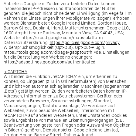
Anbieters Google ein. Zu den verarbeiteten Daten können
insbesondere IP-Adressen und Standortdaten der Nutzer
gehören, die jedoch nicht ohne deren Einwilligung (im Regelfall im
Rahmen der Einstellungen ihrer Mobilgeräte vollzogen), erhoben
werden; Dienstanbieter: Google Ireland Limited, Gordon House,
Barrow Street, Dublin 4, Irland, Mutterunternehmen: Google LLC,
1600 Amphitheatre Parkway, Mountain View, CA 94043, USA;
Website: https://cloud.google.com/maps-platform;
Datenschutzerklärung:
https://policies.google.com/privacy
;
Widerspruchsmöglichkeit (Opt-Out): Opt-Out-Plugin:
https://tools.google.com/dlpage/gaoptout?hl=de
, Einstellungen
für die Darstellung von Werbeeinblendungen:
https://adssettings.google.com/authenticated
reCAPTCHA
Wir binden die Funktion „reCAPTCHA“ ein, um erkennen zu
können, ob Eingaben (z. B. in Onlineformularen) von Menschen
und nicht von automatisch agierenden Maschinen (sogenannten
„Bots“) getätigt werden. Zu den verarbeiteten Daten können IP-
Adressen, Informationen zu Betriebssystemen, Geräten oder
verwendeten Browsern, Spracheinstellungen, Standort,
Mausbewegungen, Tastaturanschläge, Verweildauer auf
Webseiten, zuvor besuchte Webseiten, Interaktionen mit
reCAPTCHA auf anderen Webseiten, unter Umständen Cookies
sowie Ergebnisse von manuellen Erkennungsvorgängen (z. B.
Beantwortung von gestellten Fragen oder Auswahl von Objekten
in Bildern) gehören. Dienstanbieter: Google Ireland Limited,
Gordon House, Barrow Street, Dublin 4, Irland,