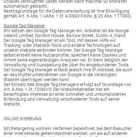
Cookies verknüpften Daten werden nach maximal 50 Monaten
automatisch gelöscht.
Rechtsgrundlage für die Datenverarbeitung ist Ihre Einwilligung
gemäß Art. 6 Abs. 1 UAbs. 1 lit. a DSGVO bzw. § 25 Abs. 1 TTDSG.
Google Tag Manager
Wir setzen den Google Tag Manager ein. Anbieter ist die Google
Ireland Limited, Gordon House, Barrow Street, Dublin 4, Irland.
Der Google Tag Manager ist ein Tool, mit dessen Hilfe wir
Tracking- oder Statistik-Tools und andere Technologien auf
unserer Website einbinden können. Der Google Tag Manager
selbst erstellt keine Nutzerprofile, speichert keine Cookies und
nimmt keine eigenständigen Analysen vor. Er dient lediglich der
Verwaltung und Ausspielung der über ihn eingebundenen Tools.
Der Google Tag Manager erfasst jedoch Ihre IP-Adresse, die auch
an das Mutterunternehmen von Google in die Vereinigten
Staaten übertragen werden kann.
Der Einsatz des Google Tag Managers erfolgt auf Grundlage von
Art. 6 Abs. 1 lit. f DSGVO. Der Websitebetreiber hat ein
berechtigtes Interesse an einer schnellen und unkomplizierten
Einbindung und Verwaltung verschiedener Tools auf seiner
Website.
ONLINE WERBUNG
Mit Retargeting wird ein Verfahren bezeichnet, bei dem Besucher
einer Internetseite gekennzeichnet werden, um sie auf anderen