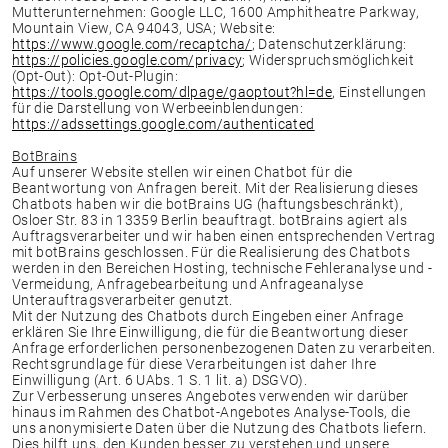
Mutterunternehmen: Google LLC, 1600 Amphitheatre Parkway,
Mountain View, CA 94043, USA; Website:
https://www.google.com/recaptcha/
; Datenschutzerklärung:
https://policies.google.com/privacy
; Widerspruchsmöglichkeit
(Opt-Out): Opt-Out-Plugin:
https://tools.google.com/dlpage/gaoptout?hl=de
, Einstellungen
für die Darstellung von Werbeeinblendungen:
https://adssettings.google.com/authenticated
BotBrains
Auf unserer Website stellen wir einen Chatbot für die
Beantwortung von Anfragen bereit. Mit der Realisierung dieses
Chatbots haben wir die botBrains UG (haftungsbeschränkt),
Osloer Str. 83 in 13359 Berlin beauftragt. botBrains agiert als
Auftragsverarbeiter und wir haben einen entsprechenden Vertrag
mit botBrains geschlossen. Für die Realisierung des Chatbots
werden in den Bereichen Hosting, technische Fehleranalyse und -
Vermeidung, Anfragebearbeitung und Anfrageanalyse
Unterauftragsverarbeiter genutzt.
Mit der Nutzung des Chatbots durch Eingeben einer Anfrage
erklären Sie Ihre Einwilligung, die für die Beantwortung dieser
Anfrage erforderlichen personenbezogenen Daten zu verarbeiten.
Rechtsgrundlage für diese Verarbeitungen ist daher Ihre
Einwilligung (Art. 6 UAbs. 1 S. 1 lit. a) DSGVO).
Zur Verbesserung unseres Angebotes verwenden wir darüber
hinaus im Rahmen des Chatbot-Angebotes Analyse-Tools, die
uns anonymisierte Daten über die Nutzung des Chatbots liefern.
Dies hilft uns, den Kunden besser zu verstehen und unsere