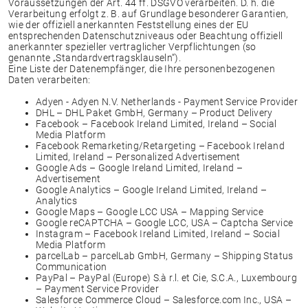
Voraussetzungen der Art. 44 ff. DSGVO verarbeiten. D. h. die
Verarbeitung erfolgt z. B. auf Grundlage besonderer Garantien,
wie der offiziell anerkannten Feststellung eines der EU
entsprechenden Datenschutzniveaus oder Beachtung offiziell
anerkannter spezieller vertraglicher Verpflichtungen (so
genannte „Standardvertragsklauseln“).
Eine Liste der Datenempfänger, die Ihre personenbezogenen
Daten verarbeiten:
Adyen - Adyen N.V. Netherlands - Payment Service Provider
DHL – DHL Paket GmbH, Germany – Product Delivery
Facebook – Facebook Ireland Limited, Ireland – Social
Media Platform
Facebook Remarketing/Retargeting – Facebook Ireland
Limited, Ireland – Personalized Advertisement
Google Ads – Google Ireland Limited, Ireland –
Advertisement
Google Analytics – Google Ireland Limited, Ireland –
Analytics
Google Maps – Google LCC USA – Mapping Service
Google reCAPTCHA – Google LCC, USA – Captcha Service
Instagram – Facebook Ireland Limited, Ireland – Social
Media Platform
parcelLab – parcelLab GmbH, Germany – Shipping Status
Communication
PayPal – PayPal (Europe) S.à r.l. et Cie, S.C.A., Luxembourg
– Payment Service Provider
Salesforce Commerce Cloud – Salesforce.com Inc., USA –