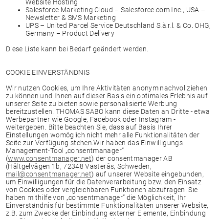
Website Hosting
Salesforce Marketing Cloud – Salesforce.com Inc., USA –
Newsletter & SMS Marketing
UPS – United Parcel Service Deutschland S.à.r.l. & Co. OHG,
Germany – Product Delivery
Diese Liste kann bei Bedarf geändert werden.
COOKIE EINVERSTÄNDNIS
Wir nutzen Cookies, um Ihre Aktivitäten anonym nachvollziehen
zu können und Ihnen auf dieser Basis ein optimales Erlebnis auf
unserer Seite zu bieten sowie personalisierte Werbung
bereitzustellen. THOMAS SABO kann diese Daten an Dritte - etwa
Werbepartner wie Google, Facebook oder Instagram -
weitergeben. Bitte beachten Sie, dass auf Basis Ihrer
Einstellungen womöglich nicht mehr alle Funktionalitäten der
Seite zur Verfügung stehen.Wir haben das Einwilligungs-
Management-Tool „consentmanager“
(
www.consentmanager.net
) der consentmanager AB
(Håltgelvågen 1b, 72348 Västerås, Schweden,
mail@consentmanager.net
) auf unserer Website eingebunden,
um Einwilligungen für die Datenverarbeitung bzw. den Einsatz
von Cookies oder vergleichbaren Funktionen abzufragen. Sie
haben mithilfe von „consentmanager“ die Möglichkeit, Ihr
Einverständnis für bestimmte Funktionalitäten unserer Website,
z.B. zum Zwecke der Einbindung externer Elemente, Einbindung