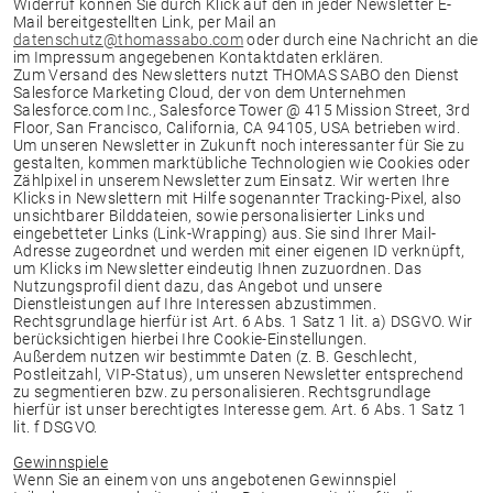
Widerruf können Sie durch Klick auf den in jeder Newsletter E-
Mail bereitgestellten Link, per Mail an
datenschutz@thomassabo.com
oder durch eine Nachricht an die
im Impressum angegebenen Kontaktdaten erklären.
Zum Versand des Newsletters nutzt THOMAS SABO den Dienst
Salesforce Marketing Cloud, der von dem Unternehmen
Salesforce.com Inc., Salesforce Tower @ 415 Mission Street, 3rd
Floor, San Francisco, California, CA 94105, USA betrieben wird.
Um unseren Newsletter in Zukunft noch interessanter für Sie zu
gestalten, kommen marktübliche Technologien wie Cookies oder
Zählpixel in unserem Newsletter zum Einsatz. Wir werten Ihre
Klicks in Newslettern mit Hilfe sogenannter Tracking-Pixel, also
unsichtbarer Bilddateien, sowie personalisierter Links und
eingebetteter Links (Link-Wrapping) aus. Sie sind Ihrer Mail-
Adresse zugeordnet und werden mit einer eigenen ID verknüpft,
um Klicks im Newsletter eindeutig Ihnen zuzuordnen. Das
Nutzungsprofil dient dazu, das Angebot und unsere
Dienstleistungen auf Ihre Interessen abzustimmen.
Rechtsgrundlage hierfür ist Art. 6 Abs. 1 Satz 1 lit. a) DSGVO. Wir
berücksichtigen hierbei Ihre Cookie-Einstellungen.
Außerdem nutzen wir bestimmte Daten (z. B. Geschlecht,
Postleitzahl, VIP-Status), um unseren Newsletter entsprechend
zu segmentieren bzw. zu personalisieren. Rechtsgrundlage
hierfür ist unser berechtigtes Interesse gem. Art. 6 Abs. 1 Satz 1
lit. f DSGVO.
Gewinnspiele
Wenn Sie an einem von uns angebotenen Gewinnspiel