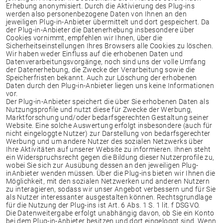
Erhebung anonymisiert. Durch die Aktivierung des Plug-ins
werden also personenbezogene Daten von Ihnen an den
jeweiligen Plug-in-Anbieter übermittelt und dort gespeichert. Da
der Plug-in-Anbieter die Datenerhebung insbesondere über
Cookies vornimmt, empfehlen wir Ihnen, über die
Sicherheitseinstellungen Ihres Browsers alle Cookies zu löschen.
Wir haben weder Einfluss auf die erhobenen Daten und
Datenverarbeitungsvorgänge, noch sind uns der volle Umfang
der Datenerhebung, die Zwecke der Verarbeitung sowie die
Speicherfristen bekannt. Auch zur Löschung der erhobenen
Daten durch den Plug-in-Anbieter liegen uns keine Informationen
vor.
Der Plug-in-Anbieter speichert die über Sie erhobenen Daten als
Nutzungsprofile und nutzt diese für Zwecke der Werbung,
Marktforschung und/oder bedarfsgerechten Gestaltung seiner
Website. Eine solche Auswertung erfolgt insbesondere (auch für
nicht eingeloggte Nutzer) zur Darstellung von bedarfsgerechter
Werbung und um andere Nutzer des sozialen Netzwerks über
Ihre Aktivitäten auf unserer Website zu informieren. Ihnen steht
ein Widerspruchsrecht gegen die Bildung dieser Nutzerprofile zu,
wobei Sie sich zur Ausübung dessen an den jeweiligen Plug-
inAnbieter wenden müssen. Über die Plug-ins bieten wir Ihnen die
Möglichkeit, mit den sozialen Netzwerken und anderen Nutzern
zu interagieren, sodass wir unser Angebot verbessern und für Sie
als Nutzer interessanter ausgestalten können. Rechtsgrundlage
für die Nutzung der Plug-ins ist Art. 6 Abs. 1 S. 1 lit. f DSGVO.
Die Datenweitergabe erfolgt unabhängig davon, ob Sie ein Konto
bei dem Plug-in-Anbieter besitzen und dort eingeloggt sind. Wenn