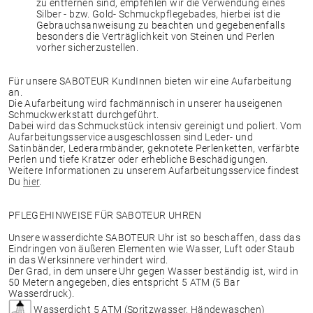
zu entfernen sind, empfehlen wir die Verwendung eines
Silber - bzw. Gold- Schmuckpflegebades, hierbei ist die
Gebrauchsanweisung zu beachten und gegebenenfalls
besonders die Verträglichkeit von Steinen und Perlen
vorher sicherzustellen.
Für unsere SABOTEUR KundInnen bieten wir eine Aufarbeitung
an.
Die Aufarbeitung wird fachmännisch in unserer hauseigenen
Schmuckwerkstatt durchgeführt.
Dabei wird das Schmuckstück intensiv gereinigt und poliert. Vom
Aufarbeitungsservice ausgeschlossen sind Leder- und
Satinbänder, Lederarmbänder, geknotete Perlenketten, verfärbte
Perlen und tiefe Kratzer oder erhebliche Beschädigungen.
Weitere Informationen zu unserem Aufarbeitungsservice findest
Du
hier
.
PFLEGEHINWEISE FÜR SABOTEUR UHREN
Unsere wasserdichte SABOTEUR Uhr ist so beschaffen, dass das
Eindringen von äußeren Elementen wie Wasser, Luft oder Staub
in das Werksinnere verhindert wird.
Der Grad, in dem unsere Uhr gegen Wasser beständig ist, wird in
50 Metern angegeben, dies entspricht 5 ATM (5 Bar
Wasserdruck).
Wasserdicht 5 ATM (Spritzwasser, Händewaschen)