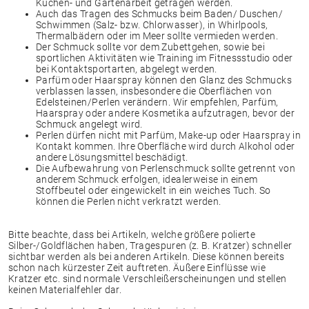
Küchen- und Gartenarbeit getragen werden.
Auch das Tragen des Schmucks beim Baden/ Duschen/
Schwimmen (Salz- bzw. Chlorwasser), in Whirlpools,
Thermalbädern oder im Meer sollte vermieden werden.
Der Schmuck sollte vor dem Zubettgehen, sowie bei
sportlichen Aktivitäten wie Training im Fitnessstudio oder
bei Kontaktsportarten, abgelegt werden.
Parfüm oder Haarspray können den Glanz des Schmucks
verblassen lassen, insbesondere die Oberflächen von
Edelsteinen/Perlen verändern. Wir empfehlen, Parfüm,
Haarspray oder andere Kosmetika aufzutragen, bevor der
Schmuck angelegt wird.
Perlen dürfen nicht mit Parfüm, Make-up oder Haarspray in
Kontakt kommen. Ihre Oberfläche wird durch Alkohol oder
andere Lösungsmittel beschädigt.
Die Aufbewahrung von Perlenschmuck sollte getrennt von
anderem Schmuck erfolgen, idealerweise in einem
Stoffbeutel oder eingewickelt in ein weiches Tuch. So
können die Perlen nicht verkratzt werden.
Bitte beachte, dass bei Artikeln, welche größere polierte
Silber-/Goldflächen haben, Tragespuren (z. B. Kratzer) schneller
sichtbar werden als bei anderen Artikeln. Diese können bereits
schon nach kürzester Zeit auftreten. Äußere Einflüsse wie
Kratzer etc. sind normale Verschleißerscheinungen und stellen
keinen Materialfehler dar.