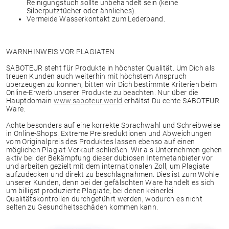
Reinigungstuch sollte unbehandelt sein (keine
Silberputztücher oder ähnliches).
Vermeide Wasserkontakt zum Lederband.
WARNHINWEIS VOR PLAGIATEN
SABOTEUR steht für Produkte in höchster Qualität. Um Dich als
treuen Kunden auch weiterhin mit höchstem Anspruch
überzeugen zu können, bitten wir Dich bestimmte Kriterien beim
Online-Erwerb unserer Produkte zu beachten. Nur über die
Hauptdomain
www.saboteur.world
erhältst Du echte SABOTEUR
Ware.
Achte besonders auf eine korrekte Sprachwahl und Schreibweise
in Online-Shops. Extreme Preisreduktionen und Abweichungen
vom Originalpreis des Produktes lassen ebenso auf einen
möglichen Plagiat-Verkauf schließen. Wir als Unternehmen gehen
aktiv bei der Bekämpfung dieser dubiosen Internetanbieter vor
und arbeiten gezielt mit dem internationalen Zoll, um Plagiate
aufzudecken und direkt zu beschlagnahmen. Dies ist zum Wohle
unserer Kunden, denn bei der gefälschten Ware handelt es sich
um billigst produzierte Plagiate, bei denen keinerlei
Qualitätskontrollen durchgeführt werden, wodurch es nicht
selten zu Gesundheitsschäden kommen kann.