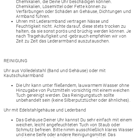
Chemikalien, die Deine Uhr beschädigen können.
Chemikalien, Lösemittel oder Fette können zu
Verfärbungen oder Schäden an Gehäuse, Dichtungen und
Armband führen.
Uhren mit Lederarmband vertragen Nässe und
Feuchtigkeit nicht. Achte darauf, diese stets trocken zu
halten, da sie sonst porös und brüchig werden können. Je
nach Tragehäufigkeit und -gebrauch empfehlen wir von
Zeit zu Zeit das Lederarmband auszutauschen.
REINIGUNG
Uhr aus Volledelstahl (Band und Gehäuse) oder mit
Kautschukarmband
Die Uhr kann unter fließendem, lauwarmem Wasser ohne
Hinzugabe von Putzmitteln vorsichtig mit einem weichen
Tuch gereinigt werden. Das Reinigungstuch sollte
unbehandelt sein (keine Silberputztücher oder ähnliches).
Uhr mit Edelstahlgehäuse und Lederband
Das Gehäuse Deiner Uhr kannst Du sehr einfach mit einem
weichen, leicht angefeuchteten Tuch von Staub oder
Schmutz befreien. Bitte nimm ausschließlich klares Wasser
und keine Seife oder andere Reinigungsmittel. Das