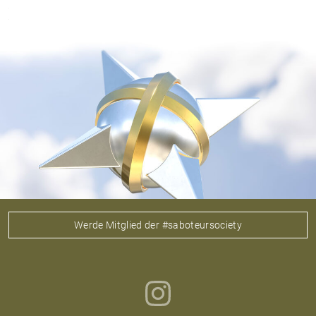
Werde Mitglied der #saboteursociety