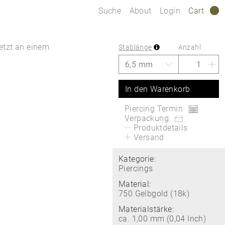
Suche
About
Login
Cart
0
etzt an einem
Stablänge
Anzahl
In den Warenkorb
Piercing Termin
Verpackung
Produktdetails
Versand
Kategorie:
Piercings
Material:
750 Gelbgold (18k)
Materialstärke:
ca. 1,00 mm (0,04 Inch)