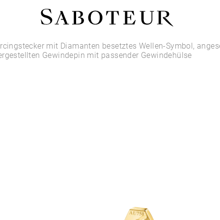
Shop by Area
ercingstecker mit Diamanten besetztes Wellen-Symbol, anges
ergestellten Gewindepin mit passender Gewindehülse
LOBE
HELIX
CONCH
FLAT
TRAGUS
FORWARD HELIX
DAITH
SEPTUM
NOSTRIL
ANTITRAGUS