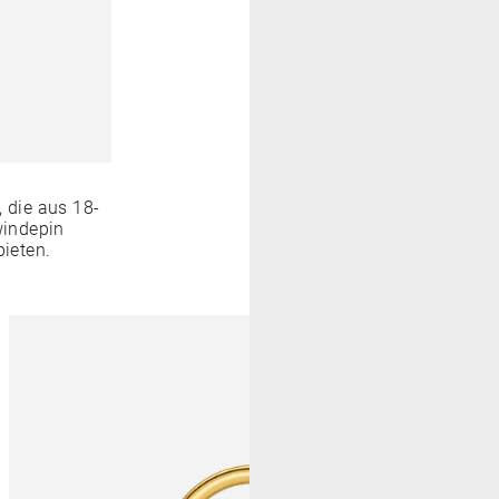
 die aus 18-
windepin
bieten.