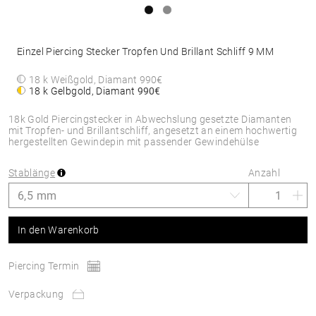
Einzel Piercing Stecker Tropfen Und Brillant Schliff 9 MM
18 k Weißgold, Diamant
990€
18 k Gelbgold, Diamant
990€
18k Gold Piercingstecker in Abwechslung gesetzte Diamanten
mit Tropfen- und Brillantschliff, angesetzt an einem hochwertig
hergestellten Gewindepin mit passender Gewindehülse
Stablänge
Anzahl
In den Warenkorb
Piercing Termin
Verpackung