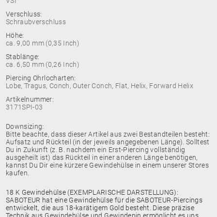
VSI
Verschluss:
Schraubverschluss
Höhe:
ca. 9,00 mm (0,35 Inch)
Stablänge:
ca. 6,50 mm (0,26 Inch)
Piercing Ohrlocharten:
Lobe, Tragus, Conch, Outer Conch, Flat, Helix, Forward Helix
Artikelnummer:
3171SPI-03
Downsizing:
Bitte beachte, dass dieser Artikel aus zwei Bestandteilen besteht:
Aufsatz und Rückteil (in der jeweils angegebenen Länge). Solltest
Du in Zukunft (z. B. nachdem ein Erst-Piercing vollständig
ausgeheilt ist) das Rückteil in einer anderen Länge benötigen,
kannst Du Dir eine kürzere Gewindehülse in einem unserer Stores
kaufen.
18 K Gewindehülse (EXEMPLARISCHE DARSTELLUNG):
SABOTEUR hat eine Gewindehülse für die SABOTEUR-Piercings
entwickelt, die aus 18-karätigem Gold besteht. Diese präzise
Technik aus Gewindehülse und Gewindepin ermöglicht es uns,