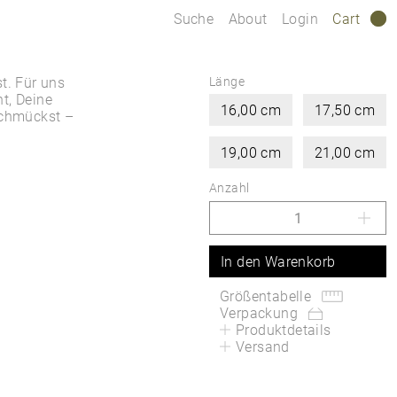
Suche
About
Login
Cart
0
t. Für uns
Länge
ht, Deine
16,00 cm
17,50 cm
schmückst –
19,00 cm
21,00 cm
Anzahl
In den Warenkorb
Größentabelle
Verpackung
Produktdetails
Versand