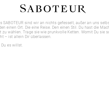
Shop by Area
es SABOTEUR sind wir an nichts gefesselt, außer an uns selbs
den einen Ort. Die eine Reise. Den einen Stil. Du hast die Mac
t zu wählen. Trage sie wie prunkvolle Ketten. Womit Du sie 
LOBE
t – ist allein Dir überlassen.
HELIX
CONCH
 Du es willst.
FLAT
TRAGUS
FORWARD HELIX
DAITH
SEPTUM
NOSTRIL
ANTITRAGUS