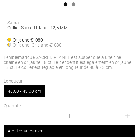
Sacra
Collier Sacred Planet 12,5 MM
Or jaune
€1080
Or jaune, Or blanc
€1080
L'emblématique SACRED PLANET est suspendue à une fine
chaîne en or jaune 18 ct. Le pendentif est également en or jaune
18 ct. Le collier est réglable en longueur de 40 à 45 cm.
Longueur
40,00 - 45,00 cm
Quantité
Ajouter au panier