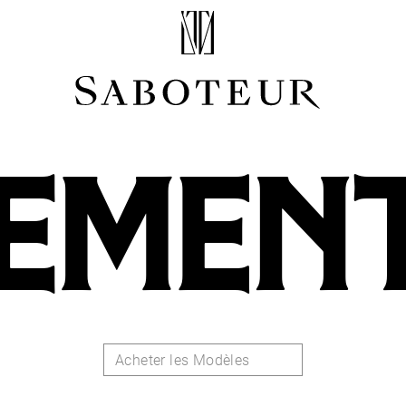
Acheter par Type
LOBE
HÉLIX
EMEN
CONQUE
FLAT
TRAGUS
ANTI-HÉLIX
DAITH
SEPTUM
NARINE
ANTI-TRAGUS
Acheter les Modèles