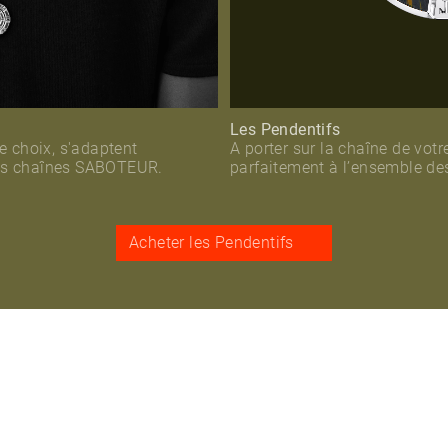
Les Pendentifs
re choix, s'adaptent
A porter sur la chaîne de votr
des chaînes SABOTEUR.
parfaitement à l’ensemble d
Acheter les Pendentifs