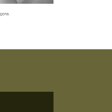
açons.