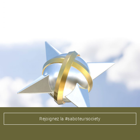
Rejoignez la #saboteursociety