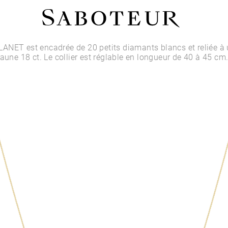
Acheter par Type
NET est encadrée de 20 petits diamants blancs et reliée à 
jaune 18 ct. Le collier est réglable en longueur de 40 à 45 cm
LOBE
HÉLIX
CONQUE
FLAT
TRAGUS
ANTI-HÉLIX
DAITH
SEPTUM
NARINE
ANTI-TRAGUS