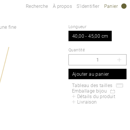
Recherche
À propos
S’identifier
Panier
0
une fine
Longueur
.
40,00 - 45,00 cm
Quantité
Ajouter au panier
Tableau des tailles
Emballage bijou
Détails du produit
Livraison