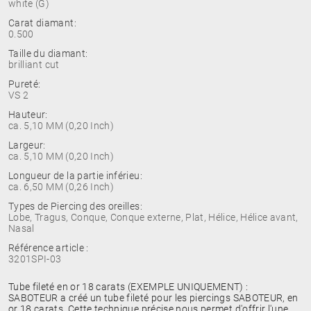
white (G)
Carat diamant:
0.500
Taille du diamant:
brilliant cut
Pureté:
VS 2
Hauteur:
ca. 5,10 MM (0,20 Inch)
Largeur:
ca. 5,10 MM (0,20 Inch)
Longueur de la partie inférieu:
ca. 6,50 MM (0,26 Inch)
Types de Piercing des oreilles:
Lobe, Tragus, Conque, Conque externe, Plat, Hélice, Hélice avant,
Nasal
Référence article :
3201SPI-03
Tube fileté en or 18 carats (EXEMPLE UNIQUEMENT) :
SABOTEUR a créé un tube fileté pour les piercings SABOTEUR, en
or 18 carats. Cette technique précise nous permet d'offrir l'une