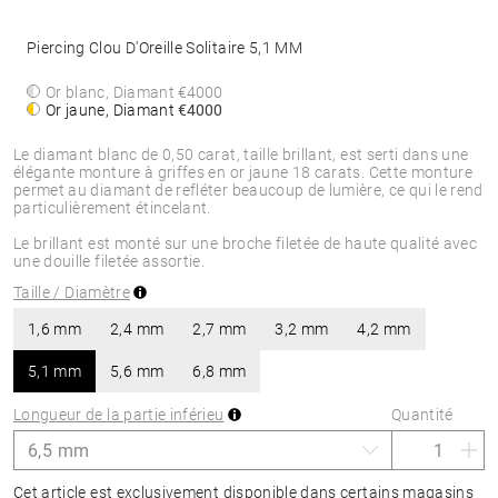
Piercing Clou D'Oreille Solitaire 5,1 MM
Or blanc, Diamant
€4000
Or jaune, Diamant
€4000
Le diamant blanc de 0,50 carat, taille brillant, est serti dans une
élégante monture à griffes en or jaune 18 carats. Cette monture
permet au diamant de refléter beaucoup de lumière, ce qui le rend
particulièrement étincelant.
Le brillant est monté sur une broche filetée de haute qualité avec
une douille filetée assortie.
Taille / Diamètre
1,6 mm
2,4 mm
2,7 mm
3,2 mm
4,2 mm
5,1 mm
5,6 mm
6,8 mm
Longueur de la partie inférieu
Quantité
Cet article est exclusivement disponible dans certains magasins