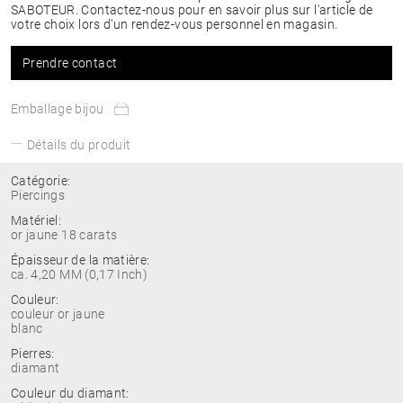
SABOTEUR. Contactez-nous pour en savoir plus sur l'article de
votre choix lors d'un rendez-vous personnel en magasin.
Prendre contact
Emballage bijou
Détails du produit
Catégorie:
Piercings
Matériel:
or jaune 18 carats
Épaisseur de la matière:
ca. 4,20 MM (0,17 Inch)
Couleur:
couleur or jaune
blanc
Pierres:
diamant
Couleur du diamant: