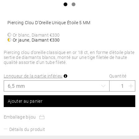
Piercing Clou D’Oreille Unique Étoile 5 MM
Or blanc, Diamant
€330
Or jaune, Diamant
€330
Piercing clou d’oreille classique en or 18 ct, en forme d’étoile plate
sertie de diamants blancs, monté sur une tige filetée de haute
qualité assortie d’un tube fileté.
Longueur de la partie inférieu
Quantité
Ajouter au panier
Emballage bijou
Détails du produit