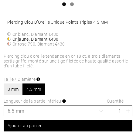
Piercing Clou D’Oreille Unique Points Triples 4,5 MM
Or blanc, Diamant
€430
Or jaune, Diamant
€430
Or rose 750, Diamant
€430
Piercing clou d’oreille tendance en or 18 ct, à trois diamants
sertis griffe, monté sur une tige filetée de haute qualité assortie
d’un tube fileté.
Taille / Diamètre
3 mm
4,5 mm
Longueur de la partie inférieu
Quantité
Ajouter au panier