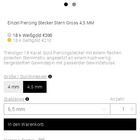
Einzel Piercing Stecker Stern Gross 4,5 MM
18 k Weißgold
€200
18 k Gelbgold
€210
Trendiger 18 Karat Gold Piercingstecker mit einem flachen
polierten Sternmotiv, angesetzt an einem hochwertig
hergestellten Gewindepin mit passender Gewindehülse.
Größe / Durchmesser
4 mm
4,5 mm
Stablänge
Anzahl
In den Warenkorb