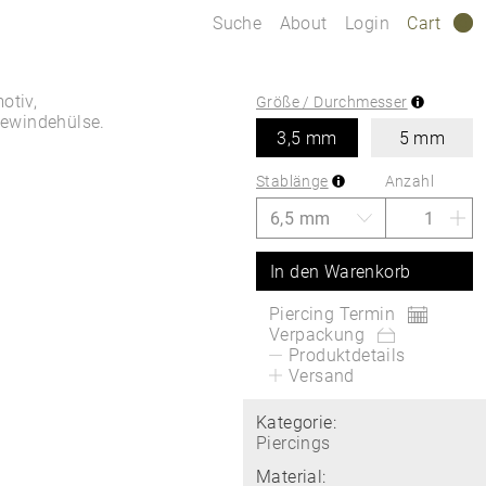
Suche
About
Login
Cart
0
otiv,
Größe / Durchmesser
Gewindehülse.
3,5 mm
5 mm
Stablänge
Anzahl
In den Warenkorb
Piercing Termin
Verpackung
Produktdetails
Versand
Kategorie:
Piercings
Material: