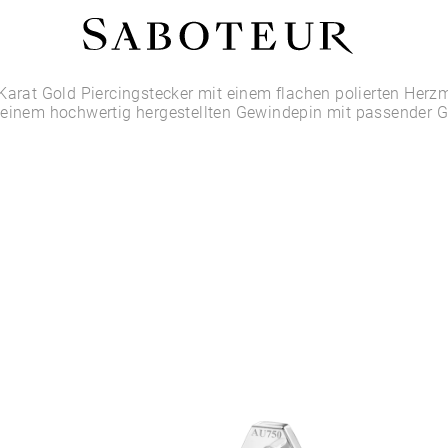
Shop by Area
Karat Gold Piercingstecker mit einem flachen polierten Herzm
 einem hochwertig hergestellten Gewindepin mit passender 
LOBE
HELIX
CONCH
FLAT
TRAGUS
FORWARD HELIX
DAITH
SEPTUM
NOSTRIL
ANTITRAGUS