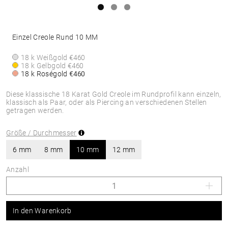
Einzel Creole Rund 10 MM
18 k Weißgold
€460
18 k Gelbgold
€460
18 k Roségold
€460
Diese klassische 18 Karat Gold Creole im Rundprofil kann einzeln,
klassisch als Paar, oder als Piercing an verschiedenen Stellen
getragen werden.
Größe / Durchmesser
6 mm
8 mm
10 mm
12 mm
Anzahl
In den Warenkorb