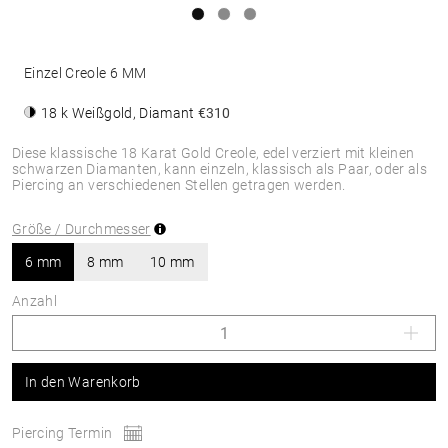
Einzel Creole 6 MM
18 k Weißgold, Diamant
€310
Diese klassische 18 Karat Gold Creole, edel verziert mit kleinen
schwarzen Diamanten, kann einzeln, klassisch als Paar, oder als
Piercing an verschiedenen Stellen getragen werden.
Größe / Durchmesser
6 mm
8 mm
10 mm
Anzahl
In den Warenkorb
Piercing Termin