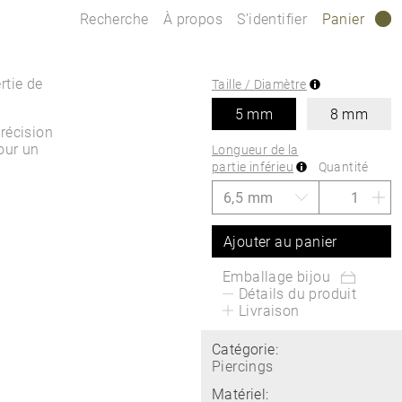
Recherche
À propos
S’identifier
Panier
0
rtie de
Taille / Diamètre
5 mm
8 mm
récision
pour un
Longueur de la
partie inférieu
Quantité
Ajouter au panier
Emballage bijou
Détails du produit
Livraison
Catégorie:
Piercings
Matériel: