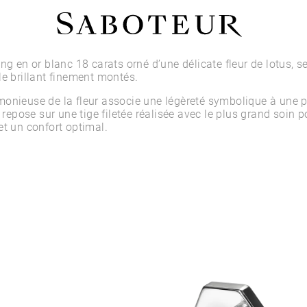
Acheter par Type
ng en or blanc 18 carats orné d’une délicate fleur de lotus, se
le brillant finement montés.
LOBE
onieuse de la fleur associe une légèreté symbolique à une p
HÉLIX
t repose sur une tige filetée réalisée avec le plus grand soin 
CONQUE
et un confort optimal.
FLAT
TRAGUS
ANTI-HÉLIX
DAITH
SEPTUM
NARINE
ANTI-TRAGUS