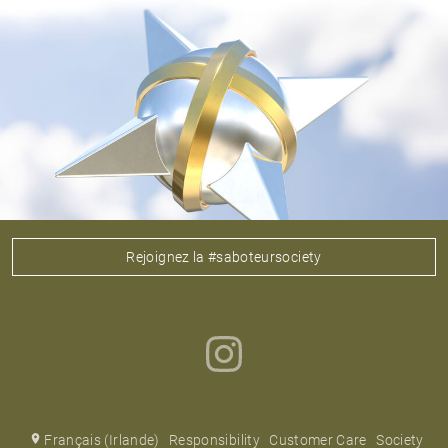
Rejoignez la #saboteursociety
Français (Irlande)
Responsibility
Customer Care
Society