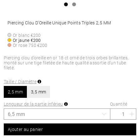
Piercing Clou D’Oreille Unique Points Triples 2,5 MM
Or blanc
€200
Or jaune
€200
Or rose 750
€200
Piercing clou d’oreille en or 18 ct orné de trois orbes brillantes,
monté sur une tige filetée de haute qualité assortie d’un tube
fileté.
Taille / Diamètre
2,5 mm
3,5 mm
Longueur de la partie inférieu
Quantité
Ajouter au panier